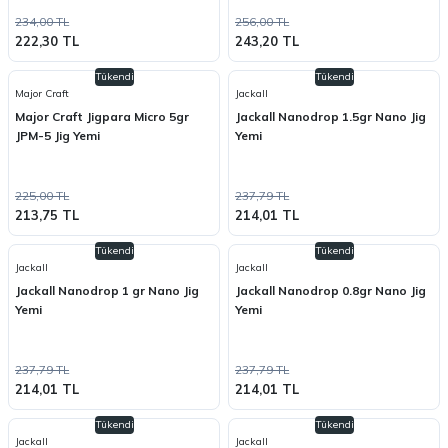
234,00 TL
256,00 TL
222,30 TL
243,20 TL
Tükendi
Tükendi
Major Craft
Jackall
Major Craft Jigpara Micro 5gr
Jackall Nanodrop 1.5gr Nano Jig
JPM-5 Jig Yemi
Yemi
225,00 TL
237,79 TL
213,75 TL
214,01 TL
Tükendi
Tükendi
Jackall
Jackall
Jackall Nanodrop 1 gr Nano Jig
Jackall Nanodrop 0.8gr Nano Jig
Yemi
Yemi
237,79 TL
237,79 TL
214,01 TL
214,01 TL
Tükendi
Tükendi
Jackall
Jackall