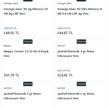
Savage Gear
Savage Gear
Savage Gear 3D Jig Minnow 10
Savage Gear 3D Slim Minnow 8
GR Jig LRF Yem
GR 5,4 CM LRF Jig Yem
165,57 TL
160,74 TL
149,01 TL
144,67 TL
Tükendi
Tükendi
Mepps
Jackall
Mepps Comet 2.5 Gr No:0 Kaşık
Jackall Nanovib 3 gr Nano
Yem
Vibrasyon Yem
237,79 TL
207,79 TL
214,01 TL
Tükendi
Tükendi
Jackall
Jackall
Jackall Nanovib 2 gr Nano
Jackall Nanovib 1 gr Nano
Vibrasyon Yem
Vibrasyon Yem