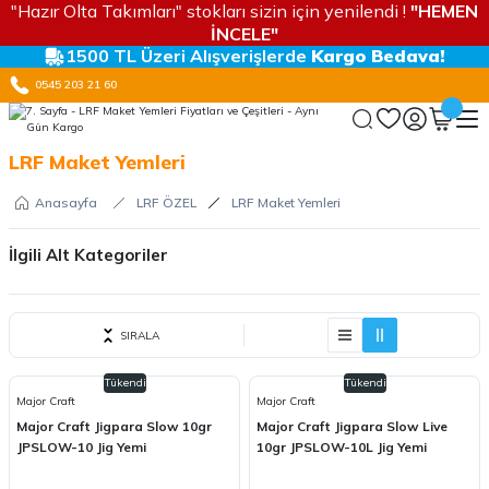
"Hazır Olta Takımları" stokları sizin için yenilendi !
"HEMEN
İNCELE"
1500 TL Üzeri Alışverişlerde
Kargo Bedava!
0545 203 21 60
LRF Maket Yemleri
Anasayfa
LRF ÖZEL
LRF Maket Yemleri
İlgili Alt Kategoriler
Dalarlı LRF Yemleri
SIRALA
Su Üstü LRF Yemleri
Tükendi
Tükendi
Silikon LRF Yemleri
Major Craft
Major Craft
Major Craft Jigpara Slow 10gr
Major Craft Jigpara Slow Live
Micro Jig LRF Yemleri
JPSLOW-10 Jig Yemi
10gr JPSLOW-10L Jig Yemi
LRF Vibrasyon & Kaşık