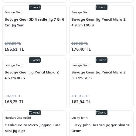
Tükendi
Tükendi
Savage Gear
Savage Gear
Savage Gear 3D Needle Jig 7 Gr 6
Savage Gear Jig Pencil Micro Z
Cm Jig Yem
4.9 cm 10G S
173,90 TL
196,00 TL
156,51 TL
176,40 TL
Tükendi
Tükendi
Savage Gear
Savage Gear
Savage Gear Jig Pencil Micro Z
Savage Gear Jig Pencil Micro Z
4.5 cm 8G S
3.8 cm 5G S
187,51 TL
181,05 TL
168,75 TL
162,94 TL
Tükendi
Tükendi
NaniwaOsakaShi
Lucky John
Osaka Kaira Micro Jigging Lure
Lucky John Basara Jigger Slim 10
Mini Jig 8 gr
Gram