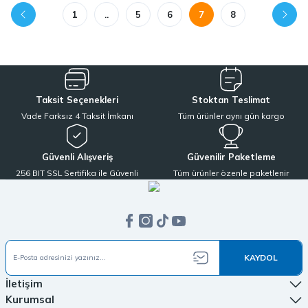
1
..
5
6
7
8
Taksit Seçenekleri
Stoktan Teslimat
Vade Farksız 4 Taksit İmkanı
Tüm ürünler aynı gün kargo
Güvenli Alışveriş
Güvenilir Paketleme
256 BIT SSL Sertifika ile Güvenli
Tüm ürünler özenle paketlenir
KAYDOL
İletişim
Kurumsal