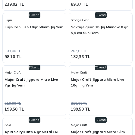
239,02 TL
89,37 TL
Tükendi
Tükendi
Fujin
Savage Gear
Fujin Iron Fish 10gr 50mm Jig Yem
Savage gear 3D Jig Minnow 8 gr
5,4 cm Suni Yem
109,00 TL
202,62 TL
98,10 TL
182,36 TL
Tükendi
Tükendi
Major Craft
Major Craft
Major Craft Jigpara Micro Live
Major Craft Jigpara Micro Live
7gr Jig Yem
10gr Jig Yem
210,00 TL
210,00 TL
199,50 TL
199,50 TL
Tükendi
Tükendi
Apia
Major Craft
Apia Seiryu Bits 6 gr Metal LRF
Major Craft Jigpara Micro Slim