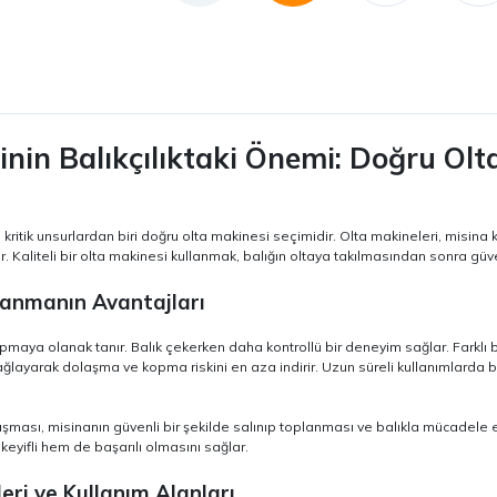
inin Balıkçılıktaki Önemi: Doğru Olt
en kritik unsurlardan biri doğru olta makinesi seçimidir. Olta makineleri, misina
. Kaliteli bir olta makinesi kullanmak, balığın oltaya takılmasından sonra güve
llanmanın Avantajları
maya olanak tanır. Balık çekerken daha kontrollü bir deneyim sağlar. Farklı ba
ğlayarak dolaşma ve kopma riskini en aza indirir. Uzun süreli kullanımlarda 
lışması, misinanın güvenli bir şekilde salınıp toplanması ve balıkla mücadele 
eyifli hem de başarılı olmasını sağlar.
leri ve Kullanım Alanları