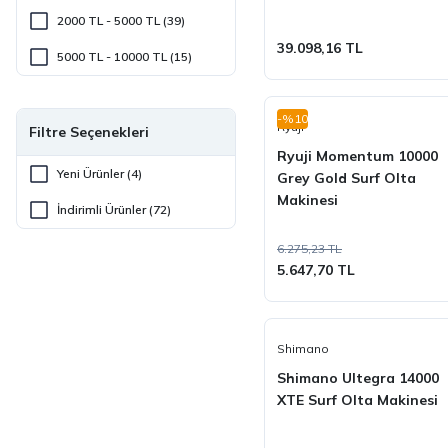
2000 TL - 5000 TL (39)
39.098,16 TL
5000 TL - 10000 TL (15)
10000 TL - 40000 TL (18)
-%10
Ryuji
40000 TL ve üzeri (1)
Filtre Seçenekleri
Ryuji Momentum 10000
Yeni Ürünler (4)
Grey Gold Surf Olta
Makinesi
İndirimli Ürünler (72)
6.275,23 TL
5.647,70 TL
Shimano
Shimano Ultegra 14000
XTE Surf Olta Makinesi