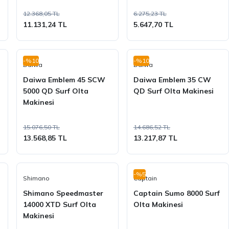
12.368,05 TL
6.275,23 TL
11.131,24 TL
5.647,70 TL
-%10
-%10
Daiwa
Daiwa
Daiwa Emblem 45 SCW
Daiwa Emblem 35 CW
5000 QD Surf Olta
QD Surf Olta Makinesi
Makinesi
15.076,50 TL
14.686,52 TL
13.568,85 TL
13.217,87 TL
-%5
Shimano
Captain
Shimano Speedmaster
Captain Sumo 8000 Surf
14000 XTD Surf Olta
Olta Makinesi
Makinesi