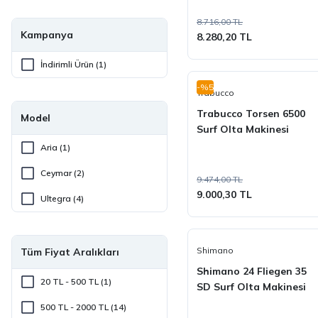
DAM (1)
8.716,00 TL
Effe (1)
Kampanya
8.280,20 TL
Lineaeffe (1)
İndirimli Ürün (1)
Okuma (21)
-%5
Trabucco
Remixon (5)
Trabucco Torsen 6500
Model
Surf Olta Makinesi
Ryuji (6)
Aria (1)
Sea Horse (1)
Ceymar (2)
9.474,00 TL
Seabor (3)
9.000,30 TL
Ultegra (4)
Shimano (14)
Silstar (7)
Shimano
Tüm Fiyat Aralıkları
Trabucco (7)
Shimano 24 Fliegen 35
20 TL - 500 TL (1)
SD Surf Olta Makinesi
500 TL - 2000 TL (14)