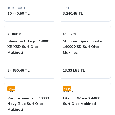
10.990,00 TL
3.411,00 TL
10.440,50 TL
3.240,45 TL
Shimano
Shimano
Shimano Ultegra 14000
Shimano Speedmaster
XR XSD Surf Olta
14000 XSD Surf Olta
Makinesi
Makinesi
24.650,46 TL
13.331,52 TL
-%10
-%10
Ryuji
Okuma
Ryuji Momentum 10000
Okuma Wave X-6000
Navy Blue Surf Olta
Surf Olta Makinesi
Makinesi