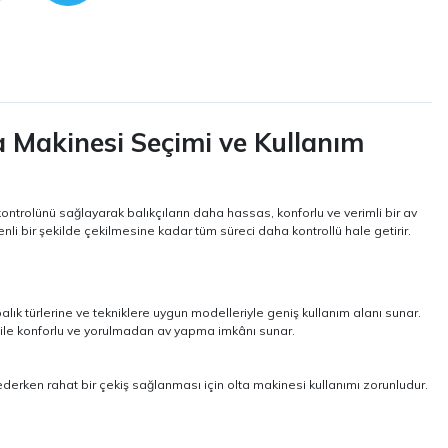
a Makinesi Seçimi ve Kullanım
 kontrolünü sağlayarak balıkçıların daha hassas, konforlu ve verimli bir av
nli bir şekilde çekilmesine kadar tüm süreci daha kontrollü hale getirir.
lık türlerine ve tekniklere uygun modelleriyle geniş kullanım alanı sunar.
bile konforlu ve yorulmadan av yapma imkânı sunar.
ederken rahat bir çekiş sağlanması için olta makinesi kullanımı zorunludur.