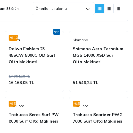
am 88 ürün
Yeni
-%10
Daiwa
Shimano
Daiwa Emblem 23
Shimano Aero Technium
45SCW 5000C QD Surf
MGS 14000 XSD Surf
Olta Makinesi
Olta Makinesi
17.964,50 TL
16.168,05 TL
51.546,24 TL
-%5
-%5
Trabucco
Trabucco
Trabucco Seres Surf PW
Trabucco Searider PWG
8000 Surf Olta Makinesi
7000 Surf Olta Makinesi