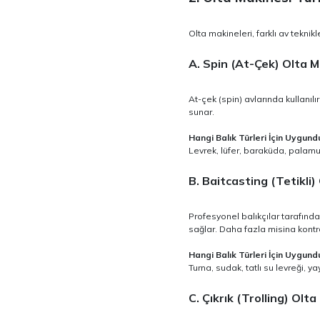
Olta makineleri, farklı av teknikl
A. Spin (At-Çek) Olta M
At-çek (spin) avlarında kullanılı
sunar.
Hangi Balık Türleri İçin Uygund
Levrek, lüfer, baraküda, palamut
B. Baitcasting (Tetikli)
Profesyonel balıkçılar tarafında
sağlar. Daha fazla misina kontro
Hangi Balık Türleri İçin Uygund
Turna, sudak, tatlı su levreği, ya
C. Çıkrık (Trolling) Olta