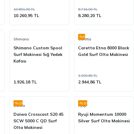
10.801,00 TL
8.716,00 TL
10.260,95 TL
8.280,20 TL
-%5
Shimano
Caretta
Shimano Custom Spool
Caretta Etna 8000 Black
Surf Makinesi Sığ Yedek
Gold Surf Olta Makinesi
Kafası
3.099,85 TL
1.926,18 TL
2.944,86 TL
-%10
-%10
Daiwa
Ryuji
Daiwa Crosscast S20 45
Ryuji Momentum 10000
SCW 5000 C QD Surf
Silver Surf Olta Makinesi
Olta Makinesi