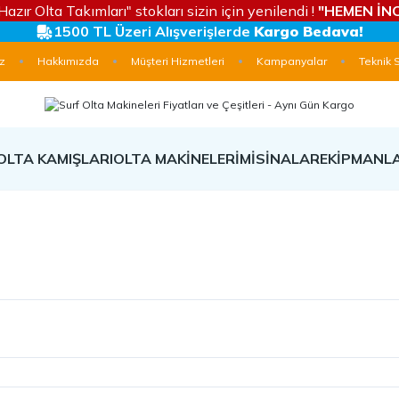
Hazır Olta Takımları" stokları sizin için yenilendi !
"HEMEN İNC
1500 TL Üzeri Alışverişlerde
Kargo Bedava!
z
Hakkımızda
Müşteri Hizmetleri
Kampanyalar
Teknik 
OLTA KAMIŞLARI
OLTA MAKİNELERİ
MİSİNALAR
EKİPMANL