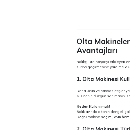
Olta Makineler
Avantajları
Balıkçılıkta başarıyı etkileyen 
süreci geçirmesine yardımcı olur
1. Olta Makinesi Ku
Daha uzun ve hassas atışlar yap
Misinanın düzgün sarılmasını sa
Neden Kullanılmalı?
Balık avında oltanın dengeli ça
Doğru makine seçimi, avın hem k
2. Olta Makinesi Tür