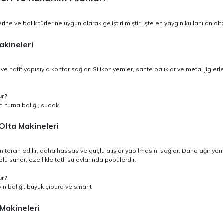
erine ve balık türlerine uygun olarak geliştirilmiştir. İşte en yaygın kullanılan ol
akineleri
r ve hafif yapısıyla konfor sağlar. Silikon yemler, sahte balıklar ve metal jigle
ur?
, turna balığı, sudak
 Olta Makineleri
n tercih edilir, daha hassas ve güçlü atışlar yapılmasını sağlar. Daha ağır yem
lü sunar, özellikle tatlı su avlarında popülerdir.
ur?
yın balığı, büyük çipura ve sinarit
 Makineleri