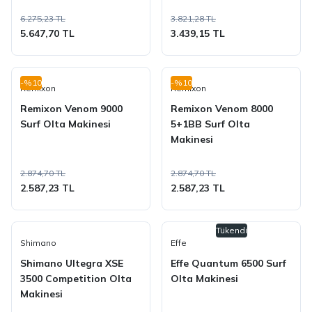
6.275,23 TL
3.821,28 TL
5.647,70 TL
3.439,15 TL
-%10
-%10
Remixon
Remixon
Remixon Venom 9000
Remixon Venom 8000
Surf Olta Makinesi
5+1BB Surf Olta
Makinesi
2.874,70 TL
2.874,70 TL
2.587,23 TL
2.587,23 TL
Tükendi
Shimano
Effe
Shimano Ultegra XSE
Effe Quantum 6500 Surf
3500 Competition Olta
Olta Makinesi
Makinesi