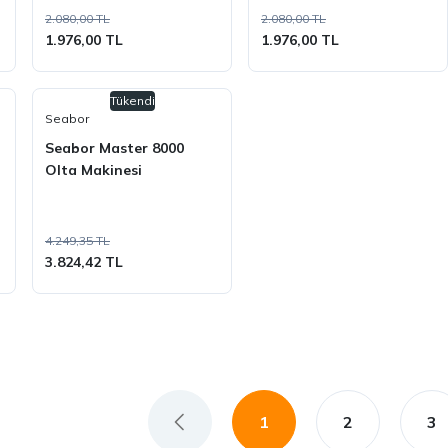
2.080,00 TL
2.080,00 TL
1.976,00 TL
1.976,00 TL
Tükendi
Seabor
Seabor Master 8000
Olta Makinesi
4.249,35 TL
3.824,42 TL
1
2
3