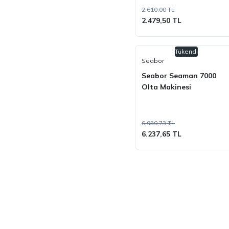
2.610,00 TL
2.479,50 TL
Tükendi
Seabor
Seabor Seaman 7000
Olta Makinesi
6.930,73 TL
6.237,65 TL