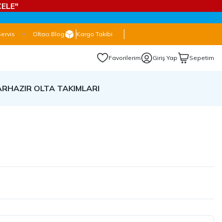
ELE"
Servis
Oltacı Blog
Kargo Takibi
Favorilerim
Giriş Yap
Sepetim
AR
HAZIR OLTA TAKIMLARI