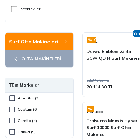
Stoktakiler
Yen
-%10
Surf Olta Makineleri
Daiwa
Daiwa Emblem 23 45
SCW QD R Surf Makines
OLTA MAKİNELERİ
22.349,23 TL
Tüm Markalar
20.114,30 TL
AlbaStar (2)
-%5
Captain (6)
Trabucco
Trabucco Maxxis Hyper
Caretta (4)
Surf 10000 Surf Olta
Daiwa (9)
Makinesi