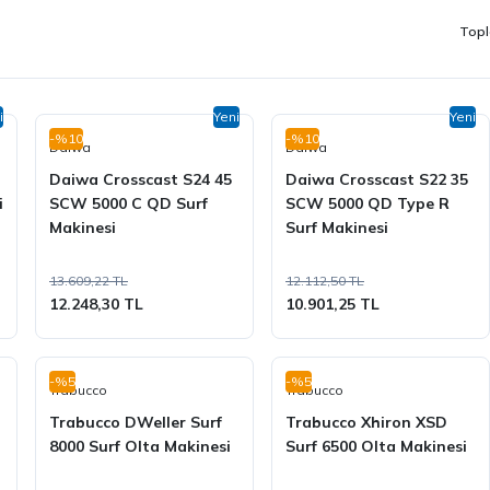
Topl
i
Yeni
Yeni
-%10
-%10
Daiwa
Daiwa
Daiwa Crosscast S24 45
Daiwa Crosscast S22 35
i
SCW 5000 C QD Surf
SCW 5000 QD Type R
Makinesi
Surf Makinesi
13.609,22 TL
12.112,50 TL
12.248,30 TL
10.901,25 TL
-%5
-%5
Trabucco
Trabucco
Trabucco DWeller Surf
Trabucco Xhiron XSD
8000 Surf Olta Makinesi
Surf 6500 Olta Makinesi