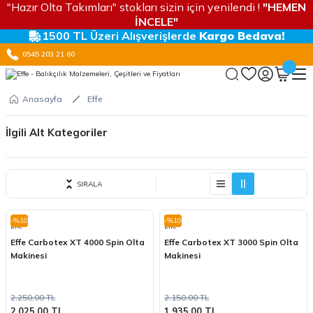
"Hazır Olta Takımları" stokları sizin için yenilendi !
"HEMEN
İNCELE"
1500 TL Üzeri Alışverişlerde
Kargo Bedava!
0545 203 21 60
Anasayfa
Effe
İlgili Alt Kategoriler
LRF ÖZEL
SIRALA
MAKET YEMLER
OLTA MAKİNELERİ
-%10
-%10
Effe
Effe
Effe Carbotex XT 4000 Spin Olta
Effe Carbotex XT 3000 Spin Olta
EKİPMANLAR
Makinesi
Makinesi
2.250,00 TL
2.150,00 TL
2.025,00 TL
1.935,00 TL