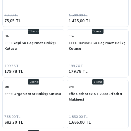
79,00 TL
1.500,00 TL
75,05 TL
1.425,00 TL
Tükendi
Tükendi
Effe
Effe
EFFE Yeşil Su Geçirmez Balıkçı
EFFE Turuncu Su Geçirmez Balıkçı
Kutusu
Kutusu
199,76 TL
199,76 TL
179,78 TL
179,78 TL
Tükendi
Tükendi
Effe
Effe
EFFE Organizatör Balıkçı Kutusu
Effe Carbotex XT 2000 Lrf Olta
Makinesi
758,00 TL
1.850,00 TL
682,20 TL
1.665,00 TL