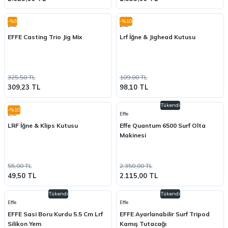
-%5
-%10
Effe
Effe
EFFE Casting Trio Jig Mix
Lrf İğne & Jighead Kutusu
325,50 TL
109,00 TL
309,23 TL
98,10 TL
Tükendi
-%10
Effe
Effe
LRF İğne & Klips Kutusu
Effe Quantum 6500 Surf Olta
Makinesi
55,00 TL
2.350,00 TL
49,50 TL
2.115,00 TL
Tükendi
Tükendi
Effe
Effe
EFFE Sasi Boru Kurdu 5.5 Cm Lrf
EFFE Ayarlanabilir Surf Tripod
Silikon Yem
Kamış Tutacağı