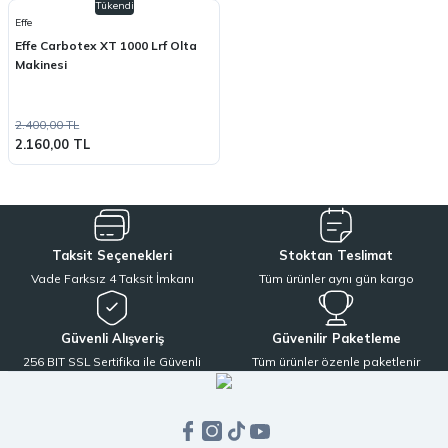
Tükendi
Effe
Effe Carbotex XT 1000 Lrf Olta
Makinesi
2.400,00 TL
2.160,00 TL
Taksit Seçenekleri
Stoktan Teslimat
Vade Farksız 4 Taksit İmkanı
Tüm ürünler aynı gün kargo
Güvenli Alışveriş
Güvenilir Paketleme
256 BIT SSL Sertifika ile Güvenli
Tüm ürünler özenle paketlenir