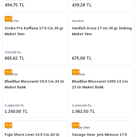
494,75 TL
439,28 TL
-%10
Strike Pro
Hanfish
Strike Pro Koffana 17.5 Cm 30 gr
Hanfish Arıza 17 cm 30 gr Sinking
Maket Yem
Maket Yem
739,58 TL
665,62 TL
675,00 TL
-%10
-%15
BlueBlue
BlueBlue
BlueBlue Blooowin! 16.5 Cm 24 Gr
BlueBlue Blooowin! 140S 14 Cm
Maket Balık
23 Gr Maket Balık
1.400,00 TL
1.250,00 TL
1.260,00 TL
1.062,50 TL
-%10
-%15
Fujin
Savage Gear
Fujin Shore Liner 14.5 Cm 20 Gr
Savage Gear Jerk Minnow 17.5