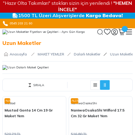
"Hazır Olta Takımları" stokları sizin için yenilendi !
"HEMEN
İNCELE"
1500 TL Üzeri Alışverişlerde
Kargo Bedava!
0545 203 21 60
Uzun Maketler
Anasayfa
MAKET YEMLER
Dalarlı Maketler
Uzun Maketler
SIRALA
-%5
-%15
Mustad
NaniwaOsakaShi
Mustad Gonta 14 Cm 19 Gr
NaniwaOsakaShi Wilford 17.5
Maket Yem
Cm 32 Gr Maket Yem
520,79 TL
516,80 TL