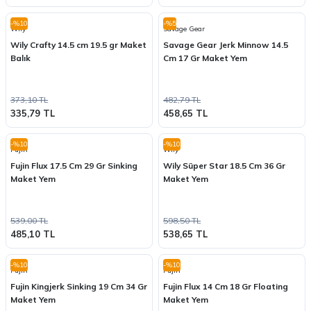
-%10
-%5
Wily
Savage Gear
Wily Crafty 14.5 cm 19.5 gr Maket
Savage Gear Jerk Minnow 14.5
Balık
Cm 17 Gr Maket Yem
373,10 TL
482,79 TL
335,79 TL
458,65 TL
-%10
-%10
Fujin
Wily
Fujin Flux 17.5 Cm 29 Gr Sinking
Wily Süper Star 18.5 Cm 36 Gr
Maket Yem
Maket Yem
539,00 TL
598,50 TL
485,10 TL
538,65 TL
-%10
-%10
Fujin
Fujin
Fujin Kingjerk Sinking 19 Cm 34 Gr
Fujin Flux 14 Cm 18 Gr Floating
Maket Yem
Maket Yem