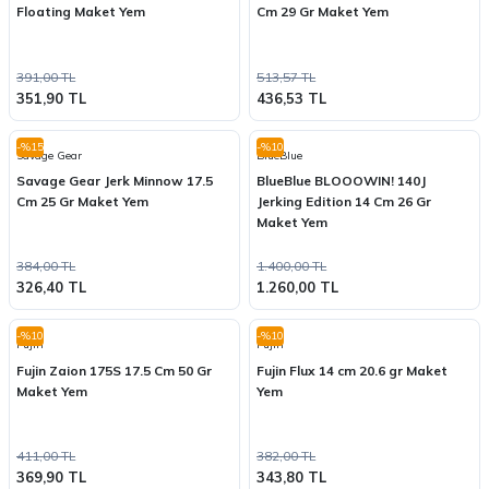
Floating Maket Yem
Cm 29 Gr Maket Yem
391,00 TL
513,57 TL
351,90 TL
436,53 TL
-%15
-%10
Savage Gear
BlueBlue
Savage Gear Jerk Minnow 17.5
BlueBlue BLOOOWIN! 140J
Cm 25 Gr Maket Yem
Jerking Edition 14 Cm 26 Gr
Maket Yem
384,00 TL
1.400,00 TL
326,40 TL
1.260,00 TL
-%10
-%10
Fujin
Fujin
Fujin Zaion 175S 17.5 Cm 50 Gr
Fujin Flux 14 cm 20.6 gr Maket
Maket Yem
Yem
411,00 TL
382,00 TL
369,90 TL
343,80 TL