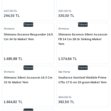
327,00 TL
367,00 TL
294,30 TL
330,30 TL
Tükendi
Tükendi
Shimano
Shimano
Shimano Exsence Responder 16.5
Shimano Exsence Silent Assassin
Cm 34 Gr Maket Yem
FB 14 Cm 28 Gr Sinking Maket
Yem
1.685,88 TL
1.374,84 TL
Tükendi
Tükendi
Shimano
Sea Horse
Shimano Silent Assassin 16.3 Cm
Seahorse Sentinel Wobble Prime
32 Gr Maket Yem
175s 17.5 cm 29 gram Maket Yem
450,00 TL
1.664,82 TL
382,50 TL
Tükendi