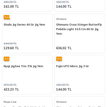
180,00 TL
160,00 TL
162,00 TL
144,00 TL
-%10
Shufa
Shimano
Shufa Jig Series 40 Gr Jig Yem
Shimano Ocea Stinger ButterFly
Pebble Light 10.5 Cm 60 Gr Jig
Yem
144,00 TL
129,60 TL
636,02 TL
-%10
-%10
Ryuji
Fujin
Ryuji JigSea Trio 3'lü Jig Yem
Fujin UFO Micro Jig 3 Gr
470,25 TL
160,00 TL
423,23 TL
144,00 TL
Power Line
Shimano