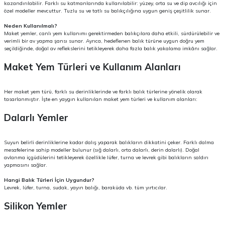
kazandırılabilir. Farklı su katmanlarında kullanılabilir: yüzey, orta su ve dip avcılığı için
özel modeller mevcuttur. Tuzlu su ve tatlı su balıkçılığına uygun geniş çeşitlilik sunar.
Neden Kullanılmalı?
Maket yemler, canlı yem kullanımı gerektirmeden balıkçılara daha etkili, sürdürülebilir ve
verimli bir av yapma şansı sunar. Ayrıca, hedeflenen balık türüne uygun doğru yem
seçildiğinde, doğal av reflekslerini tetikleyerek daha fazla balık yakalama imkânı sağlar.
Maket Yem Türleri ve Kullanım Alanları
Her maket yem türü, farklı su derinliklerinde ve farklı balık türlerine yönelik olarak
tasarlanmıştır. İşte en yaygın kullanılan maket yem türleri ve kullanım alanları:
Dalarlı Yemler
Suyun belirli derinliklerine kadar dalış yaparak balıkların dikkatini çeker. Farklı dalma
mesafelerine sahip modeller bulunur (sığ dalarlı, orta dalarlı, derin dalarlı). Doğal
avlanma içgüdülerini tetikleyerek özellikle lüfer, turna ve levrek gibi balıkların saldırı
yapmasını sağlar.
Hangi Balık Türleri İçin Uygundur?
Levrek, lüfer, turna, sudak, yayın balığı, baraküda vb. tüm yırtıcılar.
Silikon Yemler