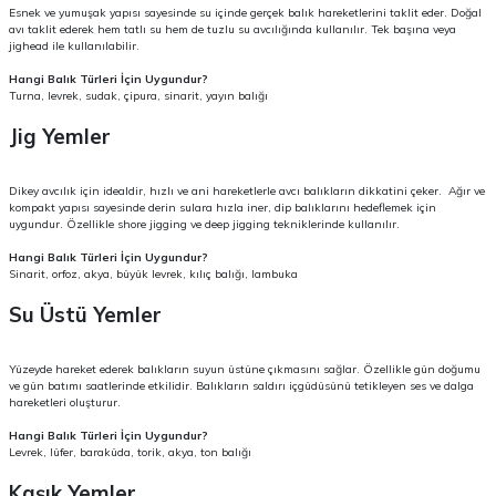
Esnek ve yumuşak yapısı sayesinde su içinde gerçek balık hareketlerini taklit eder. Doğal
avı taklit ederek hem tatlı su hem de tuzlu su avcılığında kullanılır. Tek başına veya
jighead ile kullanılabilir.
Hangi Balık Türleri İçin Uygundur?
Turna, levrek, sudak, çipura, sinarit, yayın balığı
Jig Yemler
Dikey avcılık için idealdir, hızlı ve ani hareketlerle avcı balıkların dikkatini çeker. Ağır ve
kompakt yapısı sayesinde derin sulara hızla iner, dip balıklarını hedeflemek için
uygundur. Özellikle shore jigging ve deep jigging tekniklerinde kullanılır.
Hangi Balık Türleri İçin Uygundur?
Sinarit, orfoz, akya, büyük levrek, kılıç balığı, lambuka
Su Üstü Yemler
Yüzeyde hareket ederek balıkların suyun üstüne çıkmasını sağlar. Özellikle gün doğumu
ve gün batımı saatlerinde etkilidir. Balıkların saldırı içgüdüsünü tetikleyen ses ve dalga
hareketleri oluşturur.
Hangi Balık Türleri İçin Uygundur?
Levrek, lüfer, baraküda, torik, akya, ton balığı
Kaşık Yemler