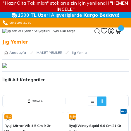
"Hazır Olta Takımları" stokları sizin için yenilendi !
"HEMEN
İNCELE"
1500 TL Üzeri Alışverişlerde
Kargo Bedava!
0545 203 21 60
Jig Yemler
Anasayfa
MAKET YEMLER
Jig Yemler
İlgili Alt Kategoriler
Tai Rubber & Slider Jig
SIRALA
Derin Su Jigleri
Yeni
Shore Jig Yemleri
-%10
-%10
Ryuji
Ryuji
Ryuji Mirror Vib 4.5 Cm 9 Gr
Ryuji Windy Squid 6.6 Cm 21 Gr
Vibrasyon