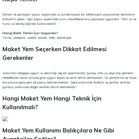
Dönen ve parlayan yapısı sayesinde su içinde büyük bir refleksiyon oluşturarak balıkların
dikkatini çeker. Ağır yapısı sayesinde uzun mesafelere atış yapmaya uygundur. Tatlı su ve
tuzlu su balıkçılığında kullanılabilir.
Hangi Balık Türleri İçin Uygundur?
Turna, alabalık, sudak, levrek, lüfer, baraküda
Maket Yem Seçerken Dikkat Edilmesi
Gerekenler
Avlanılan bölgeye uygun su derinliği seçimi yapılmalıdır (yüzey, orta su veya dip yemleri).
Hedeflenen balık türüne göre uygun boyut ve renk tercih edilmelidir. Su şartlarına ve hava
durumuna göre yem aksiyonu belirlenmelidir. Gece avlarında fosforlu ve parlak renkler,
gündüz avlarında doğal renkler tercih edilmelidir.
Hangi Maket Yem Hangi Teknik İçin
Kullanılmalı?
Maket Yem Kullanımı Balıkçılara Ne Gibi
Avantajlar Sağlar?