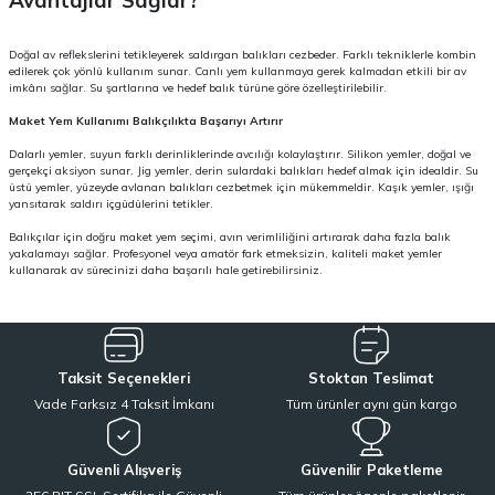
Doğal av reflekslerini tetikleyerek saldırgan balıkları cezbeder. Farklı tekniklerle kombin
edilerek çok yönlü kullanım sunar. Canlı yem kullanmaya gerek kalmadan etkili bir av
imkânı sağlar. Su şartlarına ve hedef balık türüne göre özelleştirilebilir.
Maket Yem Kullanımı Balıkçılıkta Başarıyı Artırır
Dalarlı yemler, suyun farklı derinliklerinde avcılığı kolaylaştırır. Silikon yemler, doğal ve
gerçekçi aksiyon sunar. Jig yemler, derin sulardaki balıkları hedef almak için idealdir. Su
üstü yemler, yüzeyde avlanan balıkları cezbetmek için mükemmeldir. Kaşık yemler, ışığı
yansıtarak saldırı içgüdülerini tetikler.
Balıkçılar için doğru maket yem seçimi, avın verimliliğini artırarak daha fazla balık
yakalamayı sağlar. Profesyonel veya amatör fark etmeksizin, kaliteli maket yemler
kullanarak av sürecinizi daha başarılı hale getirebilirsiniz.
Taksit Seçenekleri
Stoktan Teslimat
Vade Farksız 4 Taksit İmkanı
Tüm ürünler aynı gün kargo
Güvenli Alışveriş
Güvenilir Paketleme