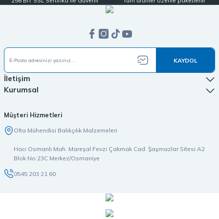
256 BIT SSL Sertifika ile Güvenli
Tüm ürünler özenle paketlenir
KAYDOL
İletişim
Kurumsal
Müşteri Hizmetleri
Olta Mühendisi Balıkçılık Malzemeleri
Hacı Osmanlı Mah. Mareşal Fevzi Çakmak Cad. Şaşmazlar Sitesi A2
Blok No:23C Merkez/Osmaniye
0545 203 21 60