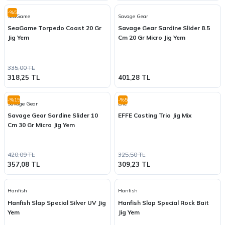
-%5
SeaGame
Savage Gear
SeaGame Torpedo Coast 20 Gr
Savage Gear Sardine Slider 8.5
Jig Yem
Cm 20 Gr Micro Jig Yem
335,00 TL
318,25 TL
401,28 TL
-%15
-%5
Savage Gear
Effe
Savage Gear Sardine Slider 10
EFFE Casting Trio Jig Mix
Cm 30 Gr Micro Jig Yem
420,09 TL
325,50 TL
357,08 TL
309,23 TL
Hanfish
Hanfish
Hanfish Slap Special Silver UV Jig
Hanfish Slap Special Rock Bait
Yem
Jig Yem