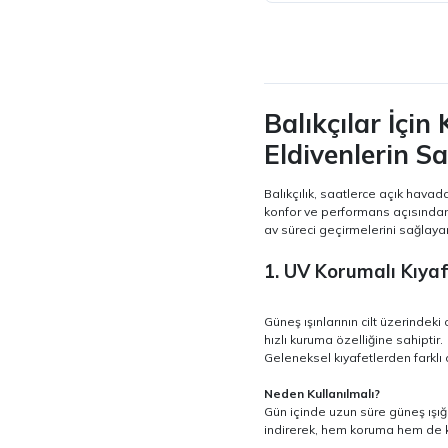
Balıkçılar İçin
Eldivenlerin S
Balıkçılık, saatlerce açık havada
konfor ve performans açısından ön
av süreci geçirmelerini sağlaya
1. UV Korumalı Kıyaf
Güneş ışınlarının cilt üzerindeki
hızlı kuruma özelliğine sahiptir.
Geleneksel kıyafetlerden farklı 
Neden Kullanılmalı?
Gün içinde uzun süre güneş ışığın
indirerek, hem koruma hem de k