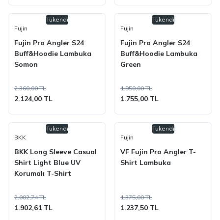
Tükendi
Tükendi
Fujin
Fujin
Fujin Pro Angler S24
Fujin Pro Angler S24
Buff&Hoodie Lambuka
Buff&Hoodie Lambuka
Somon
Green
2.360,00 TL
1.950,00 TL
2.124,00 TL
1.755,00 TL
Tükendi
Tükendi
BKK
Fujin
BKK Long Sleeve Casual
VF Fujin Pro Angler T-
Shirt Light Blue UV
Shirt Lambuka
Korumalı T-Shirt
2.002,74 TL
1.375,00 TL
1.902,61 TL
1.237,50 TL