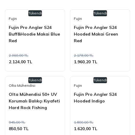
Tükendi
Tükendi
Fujin
Fujin
Fujin Pro Angler S24
Fujin Pro Angler S24
Buff&Hoodie Makai Blue
Hooded Makai Green
Red
Red
2.360,00 TL
2.178,00 TL
2.124,00 TL
1.960,20 TL
Tükendi
Tükendi
Olta Mühendisi
Fujin
Olta Mühendisi 50+ UV
Fujin Pro Angler S24
Korumalı Balıkçı Kıyafeti
Hooded Indigo
Hard Rock Fishing
945,00 TL
1.800,00 TL
850,50 TL
1.620,00 TL