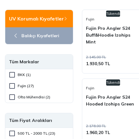
Tükendi
UV Korumalı Kıyafetler
Fujin
Fujin Pro Angler S24
Buff&Hoodie Izohips
Balıkçı Kıyafetleri
Mint
2.145,00 TL
Tüm Markalar
1.930,50 TL
BKK (1)
Tükendi
Fujin (27)
Fujin
Fujin Pro Angler S24
Olta Mühendisi (2)
Hooded Izohips Green
Tüm Fiyat Aralıkları
2.178,00 TL
1.960,20 TL
500 TL - 2000 TL (23)