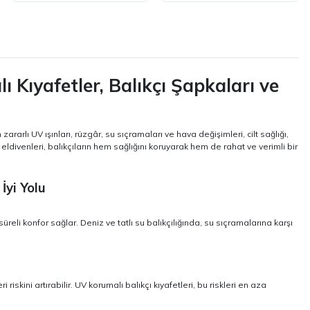
ı Kıyafetler, Balıkçı Şapkaları ve
rarlı UV ışınları, rüzgâr, su sıçramaları ve hava değişimleri, cilt sağlığı,
 eldivenleri, balıkçıların hem sağlığını koruyarak hem de rahat ve verimli bir
İyi Yolu
üreli konfor sağlar. Deniz ve tatlı su balıkçılığında, su sıçramalarına karşı
iskini artırabilir. UV korumalı balıkçı kıyafetleri, bu riskleri en aza