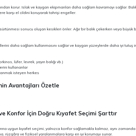
larından korur. Islak ve kaygan ekipmanları daha sağlam kavramayı sağlar. Balı
 karşı el cildini koruyarak tahrişi engeller.
sürtünmesi sonucu oluşan kesikleri önler. Ağır bir balık çekerken veya büyük bir
 ellerini daha sağlam kullanmasını sağlar ve kaygan yüzeylerde daha iyi tutuş 
kinos, lüfer, levrek, yayın balığı vb.)
erini kullananlar
avlanmak isteyen herkes
inin Avantajları Özetle
ve Konfor İçin Doğru Kıyafet Seçimi Şarttır
arına uygun kıyafet seçimi, yalnızca konfor sağlamakla kalmaz, aynı zamanda sa
na, rüzgâra ve fiziksel yaralanmalara karşı en iyi korumayı sunar.