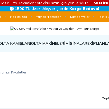
Hazır Olta Takımları" stokları sizin için yenilendi !
"HEMEN İNC
1500 TL Üzeri Alışverişlerde
Kargo Bedava!
z
Hakkımızda
Müşteri Hizmetleri
Kampanyalar
Teknik 
OLTA KAMIŞLARI
OLTA MAKİNELERİ
MİSİNALAR
EKİPMANL
rumalı Kıyafetler
Topl