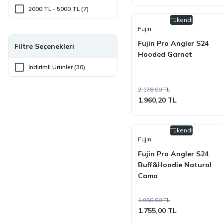
2000 TL - 5000 TL (7)
Tükendi
Fujin
Fujin Pro Angler S24
Filtre Seçenekleri
Hooded Garnet
İndirimli Ürünler (30)
2.178,00 TL
1.960,20 TL
Tükendi
Fujin
Fujin Pro Angler S24
Buff&Hoodie Natural
Camo
1.950,00 TL
1.755,00 TL