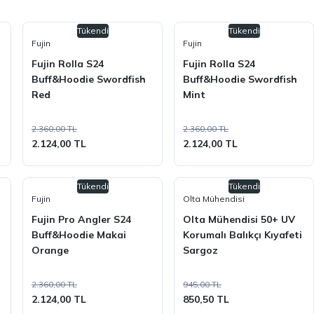
Tükendi
Tükendi
Fujin
Fujin
Fujin Rolla S24
Fujin Rolla S24
Buff&Hoodie Swordfish
Buff&Hoodie Swordfish
Red
Mint
2.360,00 TL
2.360,00 TL
2.124,00 TL
2.124,00 TL
Tükendi
Tükendi
Fujin
Olta Mühendisi
Fujin Pro Angler S24
Olta Mühendisi 50+ UV
Buff&Hoodie Makai
Korumalı Balıkçı Kıyafeti
Orange
Sargoz
2.360,00 TL
945,00 TL
2.124,00 TL
850,50 TL