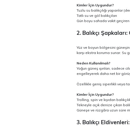
Kimler İçin Uygundur?
Tuzlu su balıkçılığı yapanlar (den
Tatlı su ve göl balıkçıları
Gün boyu sahada vakit geçiren 
2. Balıkçı Şapkalar
Yüz ve boyun bölgesini güneşin 
karşı ekstra koruma sunar. Su g
Neden Kullanılmalı?
Yoğun güneş ışınları, sadece cild
engelleyerek daha net bir görüş
Özellikle geniş siperlikli veya
Kimler İçin Uygundur?
Trolling, spin ve kıyıdan balıkçıl
Tekneyle açık denize çıkan balı
Güneşe ve rüzgâra uzun süre ma
3. Balıkçı Eldivenl