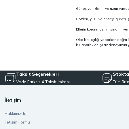
Güneş yanıklarını ve uzun vadede 
Gözleri, yüzü ve enseyi güneş ış
Ellerin korunması, misinanın ver
Olta balıkçılığı yaparken doğru 
kullanarak en iyi av deneyimini y
Taksit Seçenekleri
Stokta
Vade Farksız 4 Taksit İmkanı
Tüm ürün
İletişim
Hakkımızda
İletişim Formu