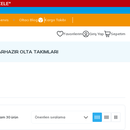
ELE"
Servis
Oltacı Blog
Kargo Takibi
Favorilerim
Giriş Yap
Sepetim
AR
HAZIR OLTA TAKIMLARI
am 30 ürün