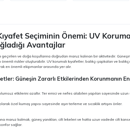
 Kıyafet Seçiminin Önemi: UV Korumal
ağladığı Avantajlar
 geçirilen ve doğa koşullarına doğrudan maruz kalınan bir aktivitedir. Güneşin za
emli riskler oluşturabilir. UV korumalı kıyafetler, balıkçı şapkaları ve balıkçı
rak en önemli ekipmanlar arasında yer alır.
etler: Güneşin Zararlı Etkilerinden Korunmanın En 
 olumsuz etkilerini azaltır. Ter emici ve nefes alabilen yapıları sayesinde uzun s
olarak özel kumaş yapısı sayesinde aşırı terleme ve sıcaklık artışını önler.
a maruz kalmak, güneş yanıkları, cilt lekeleri ve hatta uzun vadede cilt kanseri r
onfor sağlar.