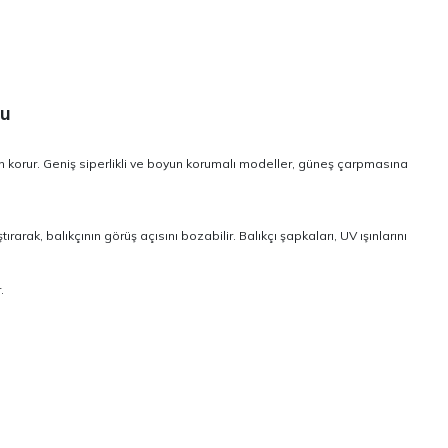
lu
n korur. Geniş siperlikli ve boyun korumalı modeller, güneş çarpmasına
rarak, balıkçının görüş açısını bozabilir. Balıkçı şapkaları, UV ışınlarını
.