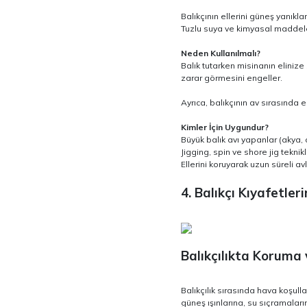
Balıkçının ellerini güneş yanık
Tuzlu suya ve kimyasal maddelere
Neden Kullanılmalı?
Balık tutarken misinanın elinize 
zarar görmesini engeller.
Ayrıca, balıkçının av sırasında
Kimler İçin Uygundur?
Büyük balık avı yapanlar (akya, or
Jigging, spin ve shore jig teknikl
Ellerini koruyarak uzun süreli 
4. Balıkçı Kıyafetler
Balıkçılıkta Koruma 
Balıkçılık sırasında hava koşull
güneş ışınlarına, su sıçramaları