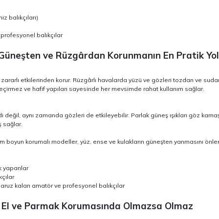
iz balıkçıları)
profesyonel balıkçılar
ı: Güneşten ve Rüzgârdan Korunmanın En Pratik Yo
zararlı etkilerinden korur. Rüzgârlı havalarda yüzü ve gözleri tozdan ve suda
eçirmez ve hafif yapıları sayesinde her mevsimde rahat kullanım sağlar.
i değil, aynı zamanda gözleri de etkileyebilir. Parlak güneş ışıkları göz kamaştı
 sağlar.
 tam boyun korumalı modeller, yüz, ense ve kulakların güneşten yanmasını önler
ık yapanlar
kçılar
ruz kalan amatör ve profesyonel balıkçılar
eri: El ve Parmak Korumasında Olmazsa Olmaz