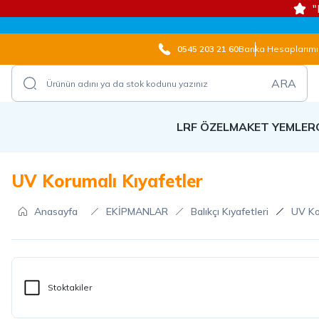
"
0545 203 21 60
Banka Hesaplarımı
ARA
LRF ÖZEL
MAKET YEMLER
UV Korumalı Kıyafetler
Anasayfa
EKİPMANLAR
Balıkçı Kıyafetleri
UV Ko
Stoktakiler