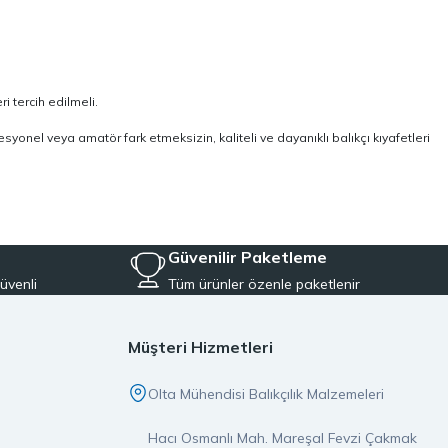
i tercih edilmeli.
syonel veya amatör fark etmeksizin, kaliteli ve dayanıklı balıkçı kıyafetleri
Güvenilir Paketleme
üvenli
Tüm ürünler özenle paketlenir
Müşteri Hizmetleri
Olta Mühendisi Balıkçılık Malzemeleri
Hacı Osmanlı Mah. Mareşal Fevzi Çakmak