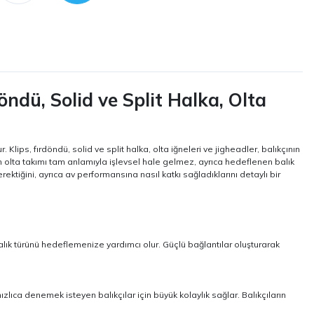
öndü, Solid ve Split Halka, Olta
Klips, fırdöndü, solid ve split halka, olta iğneleri ve jigheadler, balıkçının
an olta takımı tam anlamıyla işlevsel hale gelmez, ayrıca hedeflenen balık
iğini, ayrıca av performansına nasıl katkı sağladıklarını detaylı bir
alık türünü hedeflemenize yardımcı olur. Güçlü bağlantılar oluşturarak
hızlıca denemek isteyen balıkçılar için büyük kolaylık sağlar. Balıkçıların