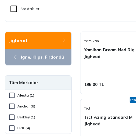
Stoktakiler
Jighead
Yamikan
Yamikan Bream Ned Rig
Jighead
İğne, Klips, Fırdöndü
Tüm Markalar
195,00 TL
Alesta (1)
Yen
Anchor (8)
Tict
Tict Azing Standard M
Berkley (1)
Jighead
BKK (4)