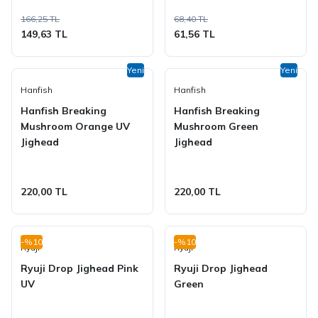
166,25 TL
68,40 TL
149,63 TL
61,56 TL
Yeni
Yeni
Hanfish
Hanfish
Hanfish Breaking
Hanfish Breaking
Mushroom Orange UV
Mushroom Green
Jighead
Jighead
220,00 TL
220,00 TL
-%10
-%10
Ryuji
Ryuji
Ryuji Drop Jighead Pink
Ryuji Drop Jighead
UV
Green