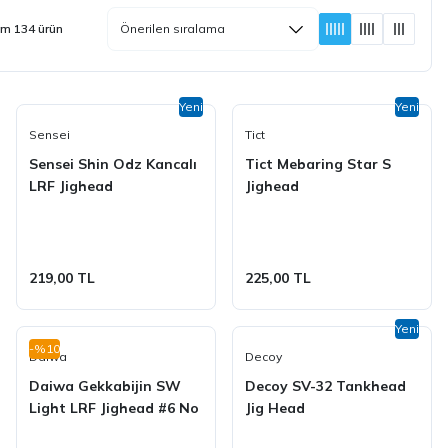
m 134 ürün
Yeni
Yeni
Sensei
Tict
Sensei Shin Odz Kancalı
Tict Mebaring Star S
LRF Jighead
Jighead
219,00 TL
225,00 TL
Yeni
-%10
Daiwa
Decoy
Daiwa Gekkabijin SW
Decoy SV-32 Tankhead
Light LRF Jighead #6 No
Jig Head