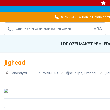
"
0545 203 21 60
Banka Hesaplarımı
ARA
LRF ÖZEL
MAKET YEMLER
Jighead
Anasayfa
EKİPMANLAR
İğne, Klips, Fırdöndü
Ji