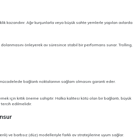
lik kazandırır. Ağır kurşunlarla veya büyük sahte yemlerle yapılan avlarda
 dolanmasını önleyerek av süresince stabil bir performans sunar. Trolling,
a mücadelede bağlantı noktalarının sağlam olmasını garanti eder.
mek için kritik öneme sahiptir. Halka kalitesi kötü olan bir bağlantı, büyük
tercih edilmelidir.
Unsur
li) ve barbsız (düz) modelleriyle farklı av stratejilerine uyum sağlar.