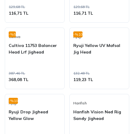
129,68 TL
129,68 TL
116,71 TL
116,71 TL
-%5
-%10
Cultiva
Ryuji
Cultiva 11753 Balancer
Ryuji Yellow UV Mafsal
Head Lrf Jighead
Jig Head
387,46 TL
132,48 TL
368,08 TL
119,23 TL
-%10
Ryuji
Hanfish
Ryuji Drop Jighead
Hanfish Vision Ned Rig
Yellow Glow
Sandy Jighead