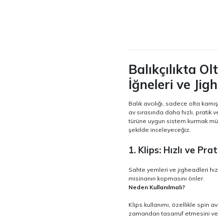
Balıkçılıkta Ol
İğneleri ve Jig
Balık avcılığı, sadece olta kamış
av sırasında daha hızlı, pratik 
türüne uygun sistem kurmak mümk
şekilde inceleyeceğiz.
1. Klips: Hızlı ve P
Sahte yemleri ve jigheadleri hız
misinanın kopmasını önler.
Neden Kullanılmalı?
Klips kullanımı, özellikle spin a
zamandan tasarruf etmesini ve e