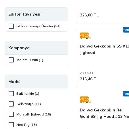
Cultiva (10)
Daiwa (12)
Editör Tavsiyesi
225,00 TL
DAM (2)
Lrf İçin Tavsiye Ürünler (54)
Yen
Decoy (4)
-%10
Daiwa
Ecooda (2)
Daiwa Gekkabijin SS #1
Kampanya
Jighead
Ecotackle (1)
İndirimli Ürün (1)
Fubelo (1)
239,40 TL
Fujin (15)
215,46 TL
Model
Hanfish (15)
Bait Junkie (1)
Yen
Magbite (1)
-%10
Daiwa
Gekkabijin (11)
Major Craft (2)
Daiwa Gekkabijin Rei
Mafsallı Jighead (16)
Gold SS Jig Head #12 N
MEBAO (2)
Ned Rig (13)
Pandora (2)