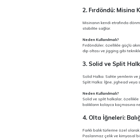
2. Fırdöndü: Misina 
Misinanın kendi etrafında dönme
stabilite sağlar.
Neden Kullanılmalı?
Fırdöndüler, özellikle güçlü ak
dip oltası ve jigging gibi teknikl
3. Solid ve Split Ha
Solid Halka: Sahte yemlerin ve ji
Split Halka: İğne, jighead veya
Neden Kullanılmalı?
Solid ve split halkalar, özellik
balıkların kolayca kaçmasına ned
4. Olta İğneleri: Ba
Farklı balık türlerine özel olarak
Paslanmaz çelik ve kimyasal bile