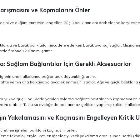
Karışmasını ve Kopmalarını Önler
sini ve düğümlenmesini engeller. Güçlü balıkların ani darbelerine karşı esnek
ıntılarda ve büyük balıklarla mücadele ederken büyük avantaj sağlar. Misinanın
erde fırdöndü kullanımı şarttır.
lka: Sağlam Bağlantılar İçin Gerekli Aksesuarlar
glerin ana halkalarına bağlanarak dayanıklılığı artırır.
 sahte yemin ana halkaya kolayca eklenmesini sağlar. Ağır ve güçlü balıklarl
le büyük ve güçlü balıklarla yapılan avlarda bağlantı noktalarının kopmasını önle
en olabilir. Tuzlu su avcılığında paslanmaz çelikten yapılmış kaliteli halkalar 
lığın Yakalamasını ve Kaçmasını Engelleyen Kritik 
 üretilen iğneler, balıkların kaçmasını önler.
me teknolojileriyle üretilen iğneler, yüksek yakalama oranı sunar. Barblı (diken