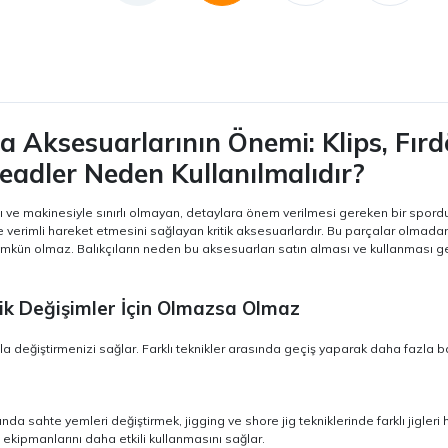
ta Aksesuarlarının Önemi: Klips, Fırd
headler Neden Kullanılmalıdır?
ı ve makinesiyle sınırlı olmayan, detaylara önem verilmesi gereken bir spordur. 
ve verimli hareket etmesini sağlayan kritik aksesuarlardır. Bu parçalar olmad
ün olmaz. Balıkçıların neden bu aksesuarları satın alması ve kullanması gerekt
ratik Değişimler İçin Olmazsa Olmaz
la değiştirmenizi sağlar. Farklı teknikler arasında geçiş yaparak daha fazla b
vında sahte yemleri değiştirmek, jigging ve shore jig tekniklerinde farklı jigleri 
kipmanlarını daha etkili kullanmasını sağlar.