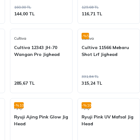
160,00 TL
129,68 TL
144,00 TL
116,71 TL
-%5
Cultiva
Cultiva
Cultiva 12343 JH-70
Cultiva 11566 Mebaru
Wangan Pro Jighead
Shot Lrf Jighead
331,84 TL
285,67 TL
315,24 TL
-%10
-%10
Ryuji
Ryuji
Ryuji Ajing Pink Glow Jig
Ryuji Pink UV Mafsal Jig
Head
Head