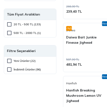
266,00 TL
Ryuji (24)
239,40 TL
Tüm Fiyat Aralıkları
Savage Gear (3)
Yen
Sea Horse (1)
20 TL - 500 TL (133)
-%5
Daiwa
Seabor (1)
500 TL - 2000 TL (1)
Daiwa Bait Junkie
Sensei (1)
Finesse Jighead
SpiinX (15)
Filtre Seçenekleri
Tict (4)
507,30 TL
Yeni Ürünler (22)
481,94 TL
Xesta (1)
İndirimli Ürünler (96)
Yamikan (1)
Yen
Hanfish
Hanfish Breaking
Mushroom Lemon UV
Jighead