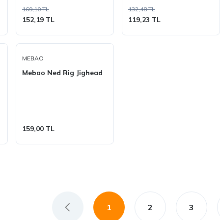
169,10 TL
132,48 TL
152,19 TL
119,23 TL
MEBAO
Mebao Ned Rig Jighead
159,00 TL
1
2
3