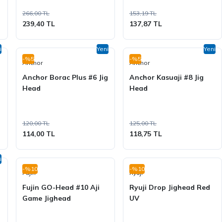
266,00 TL
153,19 TL
239,40 TL
137,87 TL
i
Yeni
Yeni
-%5
-%5
Anchor
Anchor
Anchor Borac Plus #6 Jig
Anchor Kasuaji #8 Jig
Head
Head
120,00 TL
125,00 TL
114,00 TL
118,75 TL
i
-%10
-%10
Fujin
Ryuji
Fujin GO-Head #10 Aji
Ryuji Drop Jighead Red
Game Jighead
UV