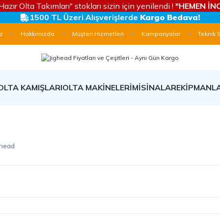
Hazır Olta Takımları" stokları sizin için yenilendi !
"HEMEN İNC
1500 TL Üzeri Alışverişlerde
Kargo Bedava!
z
Hakkımızda
Müşteri Hizmetleri
Kampanyalar
Teknik 
OLTA KAMIŞLARI
OLTA MAKİNELERİ
MİSİNALAR
EKİPMANL
ghead