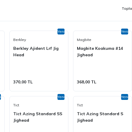
Topla
Yeni
Yeni
Berkley
Magbite
Berkley Ajident Lrf Jig
Magbite Koakuma #14
Head
Jighead
370,00 TL
368,00 TL
i
Yeni
Yeni
Tict
Tict
Tict Azing Standard SS
Tict Azing Standard S
Jighead
Jighead