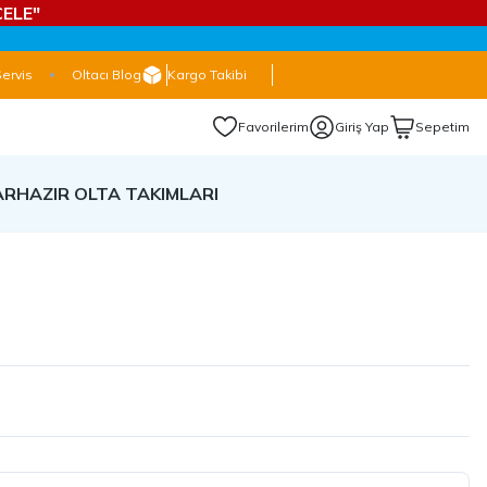
ELE"
Servis
Oltacı Blog
Kargo Takibi
Favorilerim
Giriş Yap
Sepetim
AR
HAZIR OLTA TAKIMLARI