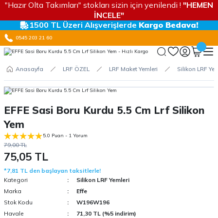
"Hazır Olta Takımları" stokları sizin için yenilendi !
"HEMEN
İNCELE"
1500 TL Üzeri Alışverişlerde
Kargo Bedava!
0545 203 21 60
Anasayfa
LRF ÖZEL
LRF Maket Yemleri
Silikon LRF Yem
EFFE Sasi Boru Kurdu 5.5 Cm Lrf Silikon
Yem
5.0 Puan - 1 Yorum
79,00 TL
75,05 TL
*7,81 TL den başlayan taksitlerle!
Kategori
Silikon LRF Yemleri
Marka
Effe
Stok Kodu
W196W196
Havale
71,30 TL (%5 indirim)