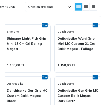
am 46 ürün
Yeni
Yeni
Shimano
Daiichiseiko
Shimano Light Fish Grip
Daiichiseiko Wani Grip
Mini 15 Cm Gri Balıkçı
Mini MC Custom 21 Cm
Maşası
Balık Maşası - Foliage
Green
1.100,00 TL
1.150,00 TL
Yeni
Yeni
Daiichiseiko
Daiichiseiko
Daiichiseiko Gar Grip MC
Daiichiseiko Gar Grip MC
Custom Balık Maşası -
Custom Balık Maşası -
Black
Dark Earth