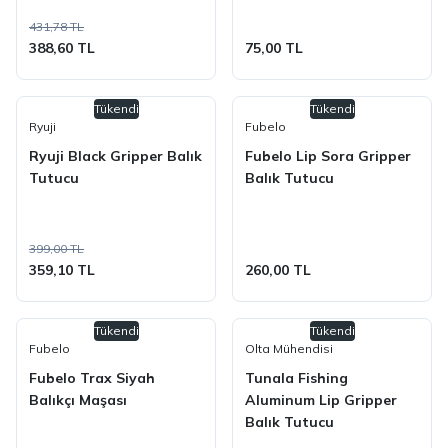
431,78 TL
388,60 TL
75,00 TL
Tükendi
Tükendi
Ryuji
Fubelo
Ryuji Black Gripper Balık
Fubelo Lip Sora Gripper
Tutucu
Balık Tutucu
399,00 TL
359,10 TL
260,00 TL
Tükendi
Tükendi
Fubelo
Olta Mühendisi
Fubelo Trax Siyah
Tunala Fishing
Balıkçı Maşası
Aluminum Lip Gripper
Balık Tutucu