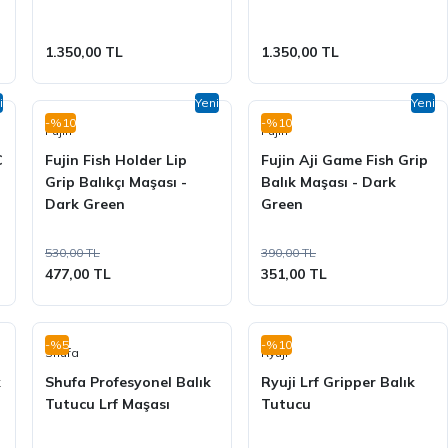
1.350,00 TL
1.350,00 TL
i
Yeni
Yeni
-%10
-%10
Fujin
Fujin
C
Fujin Fish Holder Lip
Fujin Aji Game Fish Grip
Grip Balıkçı Maşası -
Balık Maşası - Dark
Dark Green
Green
530,00 TL
390,00 TL
477,00 TL
351,00 TL
-%5
-%10
Shufa
Ryuji
k
Shufa Profesyonel Balık
Ryuji Lrf Gripper Balık
Tutucu Lrf Maşası
Tutucu