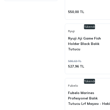
550,00 TL
Tükendi
Ryuji
Ryuji Aji Game Fish
Holder Black Balık
Tutucu
586,63 TL
527,96 TL
Tükendi
Fubelo
Fubelo Marines
Profesyonel Balık
Tutucu Lrf Maşası - Haki