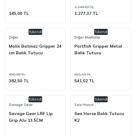
1.344,60 TL
145,00 TL
1.277,37 TL
Tükendi
Tükendi
Diğer
Diğer Markalar
Molix Batmaz Gripper 24
Portfish Gripper Metal
cm Balık Tutucu
Balık Tutucu
450,00 TL
601,13 TL
382,50 TL
541,02 TL
Tükendi
Tükendi
Savage Gear
Sea Horse
Savage Gear LRF Lip
Sea Horse Balık Tutucu
Grip Alu 13.5CM
K2