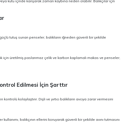
ya kutu içinde karışarak zaman kaybına neden olabilir. Balıkçılar için
ar
güçlü tutuş sunan penseler, balıkların iğneden güvenli bir şekilde
ılık için üretilmiş paslanmaz çelik ve karbon kaplamalı makas ve penseler,
ontrol Edilmesi İçin Şarttır
kontrolü kolaylaştırır. Dişli ve yırtıcı balıkların avcıya zarar vermesini
r kullanımı, balıkçının ellerini koruyarak güvenli bir şekilde avını tutmasını