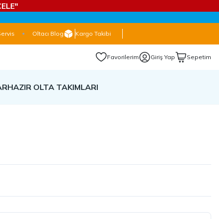
ELE"
Servis
Oltacı Blog
Kargo Takibi
Favorilerim
Giriş Yap
Sepetim
AR
HAZIR OLTA TAKIMLARI