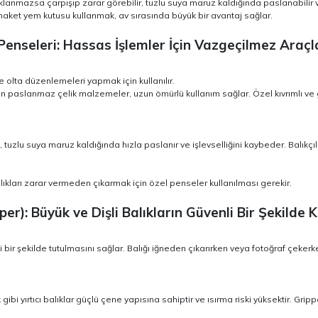
lanmazsa çarpışıp zarar görebilir, tuzlu suya maruz kaldığında paslanabilir ve
maket yem kutusu kullanmak, av sırasında büyük bir avantaj sağlar.
 Penseleri: Hassas İşlemler İçin Vazgeçilmez Araçl
olta düzenlemeleri yapmak için kullanılır.
ilen paslanmaz çelik malzemeler, uzun ömürlü kullanım sağlar. Özel kıvrımlı ve 
tuzlu suya maruz kaldığında hızla paslanır ve işlevselliğini kaybeder. Balıkç
lıkları zarar vermeden çıkarmak için özel penseler kullanılması gerekir.
per): Büyük ve Dişli Balıkların Güvenli Bir Şekilde K
 bir şekilde tutulmasını sağlar. Balığı iğneden çıkarırken veya fotoğraf çekerken 
ibi yırtıcı balıklar güçlü çene yapısına sahiptir ve ısırma riski yüksektir. Grippe