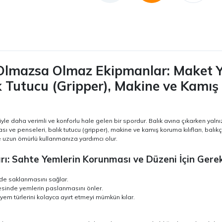
n Olmazsa Olmaz Ekipmanlar: Maket Y
k Tutucu (Gripper), Makine ve Kamış 
yle daha verimli ve konforlu hale gelen bir spordur. Balık avına çıkarken yalnı
sı ve penseleri, balık tutucu (gripper), makine ve kamış koruma kılıfları, balık
 uzun ömürlü kullanmanıza yardımcı olur.
ı: Sahte Yemlerin Korunması ve Düzeni İçin Gerek
lde saklanmasını sağlar.
yesinde yemlerin paslanmasını önler.
 yem türlerini kolayca ayırt etmeyi mümkün kılar.