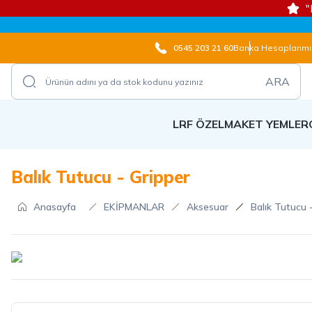
"
0545 203 21 60
Banka Hesaplarımı
ARA
LRF ÖZEL
MAKET YEMLER
Balık Tutucu - Gripper
Anasayfa
EKİPMANLAR
Aksesuar
Balık Tutucu 