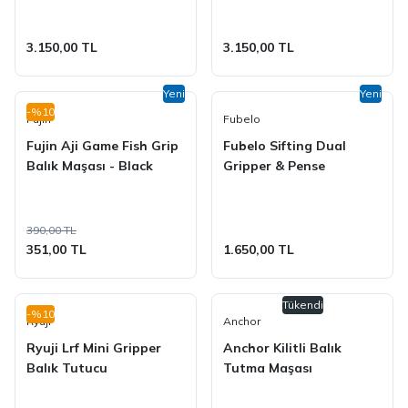
3.150,00 TL
3.150,00 TL
Yeni
Yeni
-%10
Fujin
Fubelo
Fujin Aji Game Fish Grip
Fubelo Sifting Dual
Balık Maşası - Black
Gripper & Pense
390,00 TL
351,00 TL
1.650,00 TL
Tükendi
-%10
Ryuji
Anchor
Ryuji Lrf Mini Gripper
Anchor Kilitli Balık
Balık Tutucu
Tutma Maşası