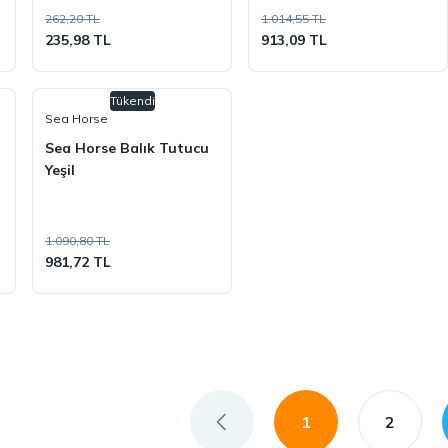
262,20 TL
1.014,55 TL
235,98 TL
913,09 TL
Tükendi
Sea Horse
Sea Horse Balık Tutucu
Yeşil
1.090,80 TL
981,72 TL
1
2