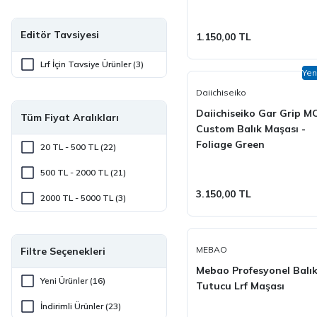
Earth
Diğer Markalar (1)
Fubelo (8)
Editör Tavsiyesi
1.150,00 TL
Fujin (3)
Lrf İçin Tavsiye Ürünler (3)
Yen
Jako (1)
Daiichiseiko
MEBAO (1)
Daiichiseiko Gar Grip M
Tüm Fiyat Aralıkları
Custom Balık Maşası -
Olta Mühendisi (2)
Foliage Green
20 TL - 500 TL (22)
Ryuji (4)
500 TL - 2000 TL (21)
Savage Gear (3)
3.150,00 TL
2000 TL - 5000 TL (3)
Sea Horse (5)
SeaGame (1)
MEBAO
Filtre Seçenekleri
Shimano (3)
Mebao Profesyonel Balı
Yeni Ürünler (16)
Tutucu Lrf Maşası
Shufa (1)
İndirimli Ürünler (23)