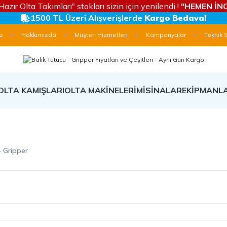
Hazır Olta Takımları" stokları sizin için yenilendi !
"HEMEN İNC
1500 TL Üzeri Alışverişlerde
Kargo Bedava!
z
Hakkımızda
Müşteri Hizmetleri
Kampanyalar
Teknik 
OLTA KAMIŞLARI
OLTA MAKİNELERİ
MİSİNALAR
EKİPMANL
- Gripper