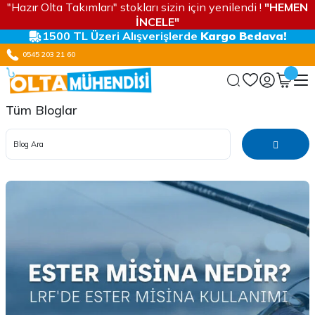
"Hazır Olta Takımları" stokları sizin için yenilendi !
"HEMEN
İNCELE"
1500 TL Üzeri Alışverişlerde
Kargo Bedava!
0545 203 21 60
Tüm Bloglar