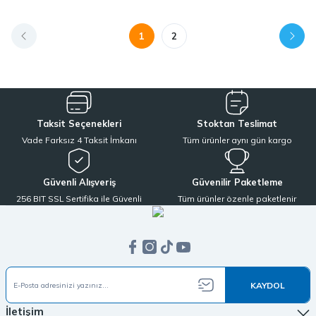
1
2
Taksit Seçenekleri
Stoktan Teslimat
Vade Farksız 4 Taksit İmkanı
Tüm ürünler aynı gün kargo
Güvenli Alışveriş
Güvenilir Paketleme
256 BIT SSL Sertifika ile Güvenli
Tüm ürünler özenle paketlenir
KAYDOL
İletişim