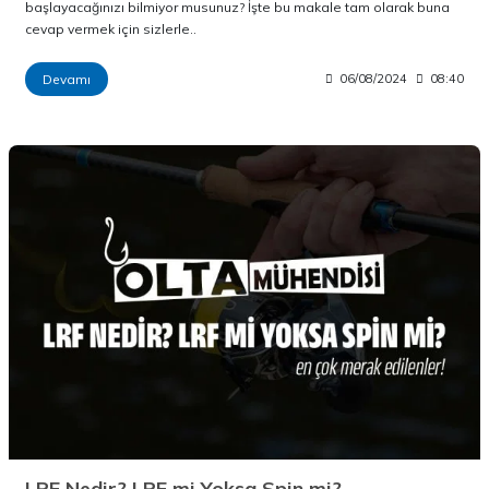
başlayacağınızı bilmiyor musunuz? İşte bu makale tam olarak buna
cevap vermek için sizlerle..
Devamı
06/08/2024
08:40
LRF Nedir? LRF mi Yoksa Spin mi?