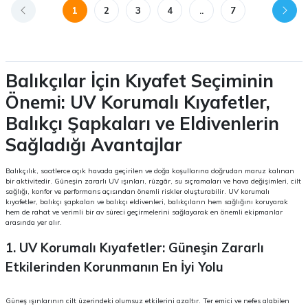
1
2
3
4
..
7
Balıkçılar İçin Kıyafet Seçiminin
Önemi: UV Korumalı Kıyafetler,
Balıkçı Şapkaları ve Eldivenlerin
Sağladığı Avantajlar
Balıkçılık, saatlerce açık havada geçirilen ve doğa koşullarına doğrudan maruz kalınan
bir aktivitedir. Güneşin zararlı UV ışınları, rüzgâr, su sıçramaları ve hava değişimleri, cilt
sağlığı, konfor ve performans açısından önemli riskler oluşturabilir. UV korumalı
kıyafetler, balıkçı şapkaları ve balıkçı eldivenleri, balıkçıların hem sağlığını koruyarak
hem de rahat ve verimli bir av süreci geçirmelerini sağlayarak en önemli ekipmanlar
arasında yer alır.
1. UV Korumalı Kıyafetler: Güneşin Zararlı
Etkilerinden Korunmanın En İyi Yolu
Güneş ışınlarının cilt üzerindeki olumsuz etkilerini azaltır. Ter emici ve nefes alabilen