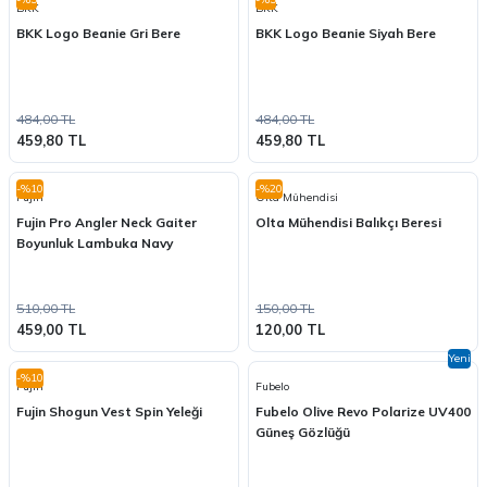
BKK
BKK
BKK Logo Beanie Gri Bere
BKK Logo Beanie Siyah Bere
484,00 TL
484,00 TL
459,80 TL
459,80 TL
-%10
-%20
Fujin
Olta Mühendisi
Fujin Pro Angler Neck Gaiter
Olta Mühendisi Balıkçı Beresi
Boyunluk Lambuka Navy
510,00 TL
150,00 TL
459,00 TL
120,00 TL
Yeni
-%10
Fujin
Fubelo
Fujin Shogun Vest Spin Yeleği
Fubelo Olive Revo Polarize UV400
Güneş Gözlüğü