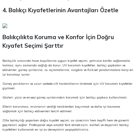
4. Balıkçı Kıyafetlerinin Avantajları Özetle
Balıkçılıkta Koruma ve Konfor İçin Doğru
Kıyafet Seçimi Şarttır
Balıkçılık sırasında hava koşullarına uygun kıyafet seçimi, yalnızca konfor sağlamakla
kalmaz, aynı zamanda sağlığı da korur. UV korumalı kıyafetler, balıkçı şapkaları ve
eldivenler, güneş ışınlarına, su sıçramalarına, rüzgâra ve fiziksel yaralanmalara karşı en
iyi korumayı sunar.
Güneş yanıklarını ve uzun vadede cilt hastalıklarını önlemek için UV korumalı kıyafetler
giyilmeli.
Gözleri, yüzü ve enseyi güneş ışınlarından korumak için balıkçı şapkası kullanılmalı.
Ellerin korunması, misinanın verdiği kesiklerden kaçınmak ve daha iyi kavrama
sağlamak için balıkçı eldivenleri tercih edilmeli.
Olta balıkçılığı yaparken doğru kıyafet seçimi, av sürecinin hem keyifli hem de güvenli
geçmesini sağlar. Profesyonel veya amatör fark etmeksizin, kaliteli ve dayanıklı balıkçı
kıyafetleri kullanarak en iyi av deneyimini yaşayabilirsiniz.