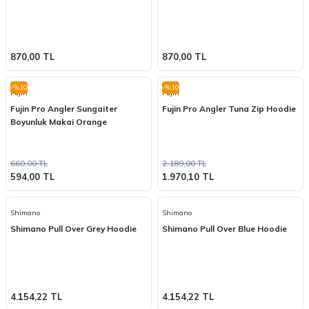
870,00 TL
870,00 TL
-%10
-%10
Fujin
Fujin
Fujin Pro Angler Sungaiter
Fujin Pro Angler Tuna Zip Hoodie
Boyunluk Makai Orange
660,00 TL
2.189,00 TL
594,00 TL
1.970,10 TL
Shimano
Shimano
Shimano Pull Over Grey Hoodie
Shimano Pull Over Blue Hoodie
4.154,22 TL
4.154,22 TL