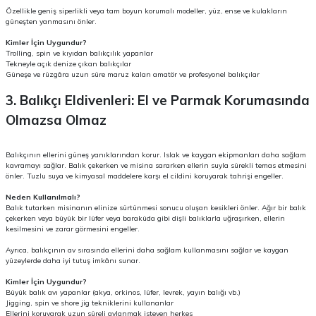
Özellikle geniş siperlikli veya tam boyun korumalı modeller, yüz, ense ve kulakların
güneşten yanmasını önler.
Kimler İçin Uygundur?
Trolling, spin ve kıyıdan balıkçılık yapanlar
Tekneyle açık denize çıkan balıkçılar
Güneşe ve rüzgâra uzun süre maruz kalan amatör ve profesyonel balıkçılar
3. Balıkçı Eldivenleri: El ve Parmak Korumasında
Olmazsa Olmaz
Balıkçının ellerini güneş yanıklarından korur. Islak ve kaygan ekipmanları daha sağlam
kavramayı sağlar. Balık çekerken ve misina sararken ellerin suyla sürekli temas etmesini
önler. Tuzlu suya ve kimyasal maddelere karşı el cildini koruyarak tahrişi engeller.
Neden Kullanılmalı?
Balık tutarken misinanın elinize sürtünmesi sonucu oluşan kesikleri önler. Ağır bir balık
çekerken veya büyük bir lüfer veya baraküda gibi dişli balıklarla uğraşırken, ellerin
kesilmesini ve zarar görmesini engeller.
Ayrıca, balıkçının av sırasında ellerini daha sağlam kullanmasını sağlar ve kaygan
yüzeylerde daha iyi tutuş imkânı sunar.
Kimler İçin Uygundur?
Büyük balık avı yapanlar (akya, orkinos, lüfer, levrek, yayın balığı vb.)
Jigging, spin ve shore jig tekniklerini kullananlar
Ellerini koruyarak uzun süreli avlanmak isteyen herkes