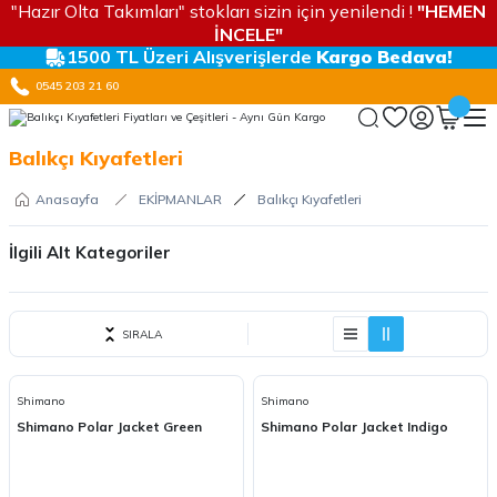
"Hazır Olta Takımları" stokları sizin için yenilendi !
"HEMEN
İNCELE"
1500 TL Üzeri Alışverişlerde
Kargo Bedava!
0545 203 21 60
Balıkçı Kıyafetleri
Anasayfa
EKİPMANLAR
Balıkçı Kıyafetleri
İlgili Alt Kategoriler
Balıkçı Eldivenleri
SIRALA
Balıkçı Şapkaları
Balıkçı Gözlükleri
Shimano
Shimano
Shimano Polar Jacket Green
Shimano Polar Jacket Indigo
UV Korumalı Kıyafetler