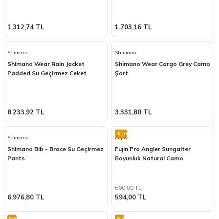
1.312,74 TL
1.703,16 TL
Shimano
Shimano
Shimano Wear Rain Jacket
Shimano Wear Cargo Grey Camo
Padded Su Geçirmez Ceket
Şort
8.233,92 TL
3.331,80 TL
-%10
Shimano
Fujin
Shimano Bib - Brace Su Geçirmez
Fujin Pro Angler Sungaiter
Pants
Boyunluk Natural Camo
660,00 TL
6.976,80 TL
594,00 TL
-%5
-%5