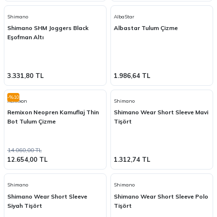
Shimano
AlbaStar
Shimano SHM Joggers Black
Albastar Tulum Çizme
Eşofman Altı
3.331,80 TL
1.986,64 TL
-%10
Remixon
Shimano
Remixon Neopren Kamuflaj Thin
Shimano Wear Short Sleeve Mavi
Bot Tulum Çizme
Tişört
14.060,00 TL
12.654,00 TL
1.312,74 TL
Shimano
Shimano
Shimano Wear Short Sleeve
Shimano Wear Short Sleeve Polo
Siyah Tişört
Tişört