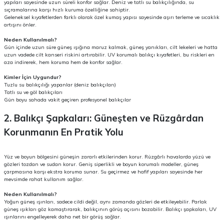
yapıları sayesinde uzun süreli konfor sağlar. Deniz ve tatlı su balıkçılığında, su
sıçramalarına karşı hızlı kuruma özelliğine sahiptir.
Geleneksel kıyafetlerden farklı olarak özel kumaş yapısı sayesinde aşırı terleme ve sıcaklık
artışını önler.
Neden Kullanılmalı?
Gün içinde uzun süre güneş ışığına maruz kalmak, güneş yanıkları, cilt lekeleri ve hatta
uzun vadede cilt kanseri riskini artırabilir. UV korumalı balıkçı kıyafetleri, bu riskleri en
aza indirerek, hem koruma hem de konfor sağlar.
Kimler İçin Uygundur?
Tuzlu su balıkçılığı yapanlar (deniz balıkçıları)
Tatlı su ve göl balıkçıları
Gün boyu sahada vakit geçiren profesyonel balıkçılar
2. Balıkçı Şapkaları: Güneşten ve Rüzgârdan
Korunmanın En Pratik Yolu
Yüz ve boyun bölgesini güneşin zararlı etkilerinden korur. Rüzgârlı havalarda yüzü ve
gözleri tozdan ve sudan korur. Geniş siperlikli ve boyun korumalı modeller, güneş
çarpmasına karşı ekstra koruma sunar. Su geçirmez ve hafif yapıları sayesinde her
mevsimde rahat kullanım sağlar.
Neden Kullanılmalı?
Yoğun güneş ışınları, sadece cildi değil, aynı zamanda gözleri de etkileyebilir. Parlak
güneş ışıkları göz kamaştırarak, balıkçının görüş açısını bozabilir. Balıkçı şapkaları, UV
ışınlarını engelleyerek daha net bir görüş sağlar.