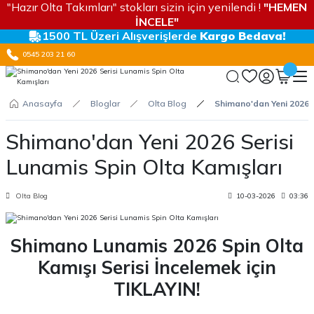
"Hazır Olta Takımları" stokları sizin için yenilendi !
"HEMEN
İNCELE"
1500 TL Üzeri Alışverişlerde
Kargo Bedava!
0545 203 21 60
Anasayfa
Bloglar
Olta Blog
Shimano'dan Yeni 2026 S
Shimano'dan Yeni 2026 Serisi
Lunamis Spin Olta Kamışları
Olta Blog
10-03-2026
03:36
Shimano Lunamis 2026 Spin Olta
Kamışı Serisi İncelemek için
TIKLAYIN!