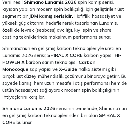
Yeni nesil
Shimano Lunamis 2026
spin kamış serisi,
kıyıdan yapılan modern spin balıkçılığı için geliştirilen üst
segment bir
JDM kamış serisidir.
Hafiflik, hassasiyet ve
yüksek güç aktarımı hedeflenerek tasarlanan Lunamis,
özellikle levrek (seabass) avcılığı, kıyı spin ve shore
casting tekniklerinde maksimum performans sunar.
Shimano’nun en gelişmiş karbon teknolojileriyle üretilen
Lunamis 2026 serisi;
SPIRAL X CORE
karbon yapısı,
HI-
POWER X
karbon sarım teknolojisi,
Carbon
Monocoque
sap yapısı ve
X-Guide
halka sistemi gibi
birçok üst düzey mühendislik çözümünü bir araya getirir. Bu
sayede kamış, hem uzun mesafeli atış performansı hem de
üstün hassasiyet sağlayarak modern spin balıkçılığının
ihtiyaçlarını karşılar.
Shimano Lunamis 2026
serisinin temelinde, Shimano’nun
en gelişmiş karbon teknolojilerinden biri olan
SPIRAL X
CORE
bulunur.