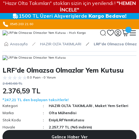
"Hazır Olta Takımları" stokları sizin için yenilendi !
"HEMEN
İNCELE"
1500 TL Üzeri Alışverişlerde
Kargo Bedava!
0545 203 21 60
Anasayfa
HAZIR OLTA TAKIMLARI
LRF'de Olmazsa Olmazl
LRF'de Olmazsa Olmazlar Yem Kutusu
0.0 Puan - 0 Yorum
2.640,66 TL
2.376,59 TL
*247,21 TL den başlayan taksitlerle!
Kategori
HAZIR OLTA TAKIMLARI
,
Maket Yem Setleri
Marka
Olta Mühendisi
Stok Kodu
EniyiLRFYemKutusu
Havale
2.257,77 TL (%5 indirim)
Gelince Haber Ver