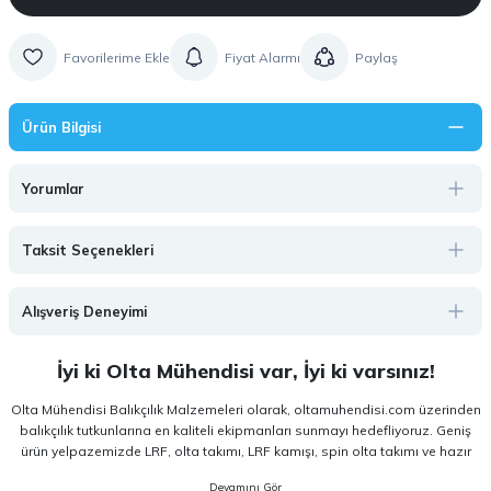
Fiyat Alarmı
Paylaş
Ürün Bilgisi
Yorumlar
Taksit Seçenekleri
Alışveriş Deneyimi
İyi ki Olta Mühendisi var, İyi ki varsınız!
Olta Mühendisi Balıkçılık Malzemeleri olarak, oltamuhendisi.com üzerinden
balıkçılık tutkunlarına en kaliteli ekipmanları sunmayı hedefliyoruz. Geniş
ürün yelpazemizde LRF, olta takımı, LRF kamışı, spin olta takımı ve hazır
olta takımı gibi kategorilerde, hem amatör hem de profesyonel