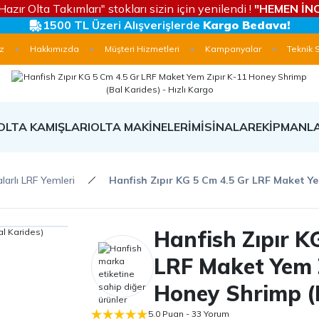
Hazır Olta Takımları" stokları sizin için yenilendi !
"HEMEN İNC
1500 TL Üzeri Alışverişlerde
Kargo Bedava!
z
Hakkımızda
Müşteri Hizmetleri
Kampanyalar
Teknik 
OLTA KAMIŞLARI
OLTA MAKİNELERİ
MİSİNALAR
EKİPMANL
larlı LRF Yemleri
Hanfish Zıpır KG 5 Cm 4.5 Gr LRF Maket Ye
Hanfish Zıpır K
LRF Maket Yem 
Honey Shrimp (
5.0 Puan - 33 Yorum