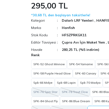
295,00 TL
*30,68 TL den başlayan taksitlerle!
Kategori
Dalarlı LRF Yemleri
,
HANFI
Marka
Hanfish
Stok Kodu
HFSZPRKGK11
Editör Tavsiyesi
Çupra Avı İçin Maket Yem
,
Havale
280,25 TL (%5 indirim)
Renk
SPK-52 Ghost Minnow
SPK-54 Yamame
SPK-56 
SPK-58 Purple Head Glow
SPK-60 Canary
SPK-6
Spk-66 Midye
Spk-68 Lapin
Spk-70 Madya
SP
SPK-76 Spin Star
SPK-78 Trout Clow
SPK-80 Blac
SPK-84 Ghost Fly
SPK-86 Blue Dream
SPK-88 Ku