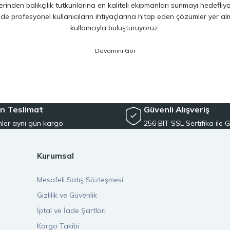
inden balıkçılık tutkunlarına en kaliteli ekipmanları sunmayı hedefliy
 de profesyonel kullanıcıların ihtiyaçlarına hitap eden çözümler yer 
kullanıcıyla buluşturuyoruz.
ano, Daiwa, Hanfish, Fujin ve Ryuji
gibi lider markaların en güncel 
veriminizi artırırken maksimum keyif almanızı sağlıyoruz. Ürün seçiminde
siyet arayan kullanıcılar için özel olarak seçilmiş ürünler sunuyoruz. 
e, herkesin kolayca bu hobiye adım atmasını mümkün kılıyoruz. Her sev
n Teslimat
Güvenli Alışveriş
ler aynı gün kargo
256 BIT SSL Sertifika ile G
ayı ilke edindik. oltamuhendisi.com üzerinden verdiğiniz tüm siparişl
kilde adresinize ulaştırılır. Bu sayede beklemeden, güvenle alışveriş ya
Kurumsal
rayüz ile alışveriş deneyiminizi sorunsuz hale getiriyoruz. Tüm ürünler
Mesafeli Satış Sözleşmesi
 yanınızdayız. Balıkçılık ekipmanlarında güvenilir bir adres arıyorsan
Gizlilik ve Güvenlik
İptal ve İade Şartları
lıkçılık kültürünü benimseyen, bilgi paylaşımını önemseyen ve kullanıcı
ekipmanları güvenle oltamuhendisi.com’da bulabilirsiniz. Kalite, hız v
Kargo Takibi