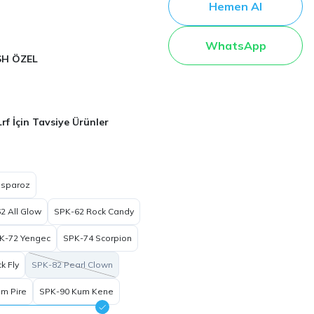
Hemen Al
WhatsApp
SH ÖZEL
Lrf İçin Tavsiye Ürünler
Isparoz
2 All Glow
SPK-62 Rock Candy
K-72 Yengec
SPK-74 Scorpion
k Fly
SPK-82 Pearl Clown
m Pire
SPK-90 Kum Kene