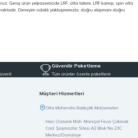
oruz. Geniş ürün yelpazemizde LRF, olta takımı, LRF kamışı, spin olta
almaktadır. Deneyim odaklı yaklaşımımızla, doğru ekipmanı doğru
ve performans odaklı modellerinden oluşur. Özellikle LRF avcılığı ve
 kalite, dayanıklılık ve performans kriterlerini ön planda tutuyoruz.
Aynı zamanda, balıkçılığa yeni başlayanlar için pratik ve ekonomik
iyeye uygun ekipmanları tek çatı altında topluyoruz.
Güvenilir Paketleme
üvenli
Tüm ürünler özenle paketlenir
er, doğrudan stoktan temin edilerek özenle paketlenir ve aynı gün
pmanın ayrıcalığını yaşarsınız.
Müşteri Hizmetleri
imiz orijinal ve garantili olup, satış öncesi ve sonrası destek
Olta Mühendisi Balıkçılık Malzemeleri
ız, doğru yerdesiniz.
Hacı Osmanlı Mah. Mareşal Fevzi Çakmak
larına değer katan bir markadır. İster LRF, ister spin olta takımı
Cad. Şaşmazlar Sitesi A2 Blok No:23C
e güvenin buluştuğu noktaya hoş geldiniz.
Merkez/Osmaniye