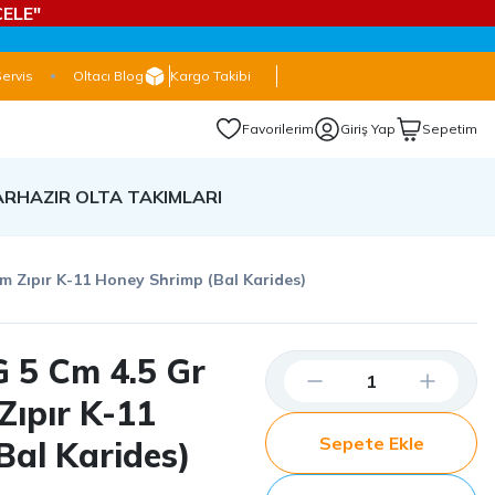
ELE"
Servis
Oltacı Blog
Kargo Takibi
Favorilerim
Giriş Yap
Sepetim
AR
HAZIR OLTA TAKIMLARI
m Zıpır K-11 Honey Shrimp (Bal Karides)
G 5 Cm 4.5 Gr
Zıpır K-11
Sepete Ekle
Bal Karides)