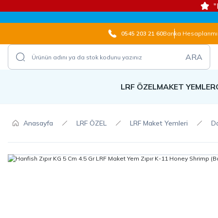
"
0545 203 21 60
Banka Hesaplarımı
ARA
LRF ÖZEL
MAKET YEMLER
Anasayfa
LRF ÖZEL
LRF Maket Yemleri
Da