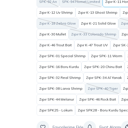
SPK-92 Arı
SPK-94 Hornet Limited
Zıpır K-11 Ho
Zıpır K-12 Uv Shrimp
Zıpır K-13 Ghost Shrimp
Zıp
Zıpır K-18 Zebra Glow
Zıpır K-21 Solid Glow
Zıpı
Zıpır K-30 Mullet
Zıpır K-33 Colorado Shrimp
Zıp
Zıpır K-46 Trout Bait
Zıpır K-47 Trout UV
Zıpır SK
Zıpır SPK-01 Special Shrimp
Zıpır SPK-11 Worm
Zıpır SPK-16 Boru Kurdu
Zıpır SPK-20 Chinu Bait
Zıpır SPK-32 Real Shrimp
Zıpır SPK-34 Al Yanak
Zıpır SPK-38 Larva Shrimp
Zıpır SPK-40 Tiger
Zı
Zıpır SPK-44 Melanur
Zıpır SPK-46 Rock Bait
Zıpı
Zıpır SPK25 - Lokum
Zıpır SPK28 - Boru Kurdu Spec
Fiyat Alarmı