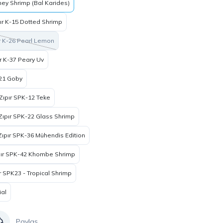
ney Shrimp (Bal Karides)
ır K-15 Dotted Shrimp
r K-26 Pearl Lemon
ır K-37 Peary Uv
-21 Goby
Zıpır SPK-12 Teke
Zıpır SPK-22 Glass Shrimp
Zıpır SPK-36 Mühendis Edition
pır SPK-42 Khombe Shrimp
r SPK23 - Tropical Shrimp
ial
Paylaş