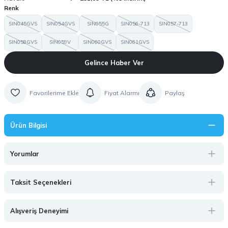
Renk
SIN045GVS
SIN054GVS
SIN055G
SIN056-713
SIN057-713
SIN058GVS
SIN059V
SIN060GVS
SIN061GVS
Gelince Haber Ver
Fiyat Alarmı
Paylaş
Ürün Bilgisi
Yorumlar
Taksit Seçenekleri
Alışveriş Deneyimi