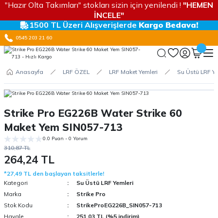
"Hazır Olta Takımları" stokları sizin için yenilendi !
"HEMEN
İNCELE"
1500 TL Üzeri Alışverişlerde
Kargo Bedava!
0545 203 21 60
Anasayfa
LRF ÖZEL
LRF Maket Yemleri
Su Üstü LRF Ye
Strike Pro EG226B Water Strike 60
Maket Yem SIN057-713
0.0 Puan - 0 Yorum
310,87 TL
264,24 TL
*27,49 TL den başlayan taksitlerle!
Kategori
Su Üstü LRF Yemleri
Marka
Strike Pro
Stok Kodu
StrikeProEG226B_SIN057-713
Havale
251,03 TL (%5 indirim)