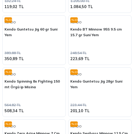
132,24 TL
1.205,00 TL
119,02 TL
1.084,50 TL
-%10
-%10
KENDO
KENDO
Kendo Guntetsu Jig 60 gr Suni
Kendo BT Minnow 95S 9.5 cm
Yem
15.7 gr Suni Yem
389,88 TL
248,54 TL
350,89 TL
223,69 TL
-%10
-%10
KENDO
KENDO
Kendo Spinning 8x Fighting 150
Kendo Guntetsu Jig 28gr Suni
mt Örgü ip Misina
Yem
564,82 TL
223,44 TL
508,34 TL
201,10 TL
-%10
-%10
KENDO
KENDO
Kendo Zero Arise Minnow 7 Cm
Kendo Seabass Minnow 12.5 Cm