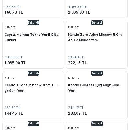
187,53 TL
1.150,00 TL
168,78 TL
1.035,00 TL
Tükendi
Tükendi
KENDO
KENDO
Çupra, Mercan Tekne Yemli Olta
Kendo Zero Arise Minnow 5 Cm
Takımı
4.5 Gr Maket Yem
1.150,00 TL
246,81 TL
1.035,00 TL
222,13 TL
Tükendi
Tükendi
KENDO
KENDO
Kendo Killer's Minnow 8 cm 10.9
Kendo Guntetsu Jig 40gr Suni
gr Suni Yem
Yem
160,50 TL
214,47 TL
144,45 TL
193,02 TL
Tükendi
Tükendi
KENDO
KENDO