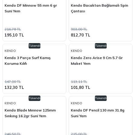
Kendo DF Minnow 55 mm 6 gr
Kendo Bacaktan Bağlamalı Spin
Suni Yem
Çantası
216,78 TL
903,00 TL
195,10 TL
812,70 TL
Tükendi
Tükendi
KENDO
KENDO
Kendo 3 Parça Surf Kamış
Kendo Zero Arise 9 Cm 5.7 Gr
Koruma Kılıfı
Maket Yem
147,00 TL
113,11 TL
132,30 TL
101,80 TL
Tükendi
Tükendi
KENDO
KENDO
Kendo Blade Mınnow 125mm
Kendo DF Pencil 130 mm 31.8g
Sınkıng 16.2gr Suni Yem
Suni Yem
246,50 TL
215,00 TL