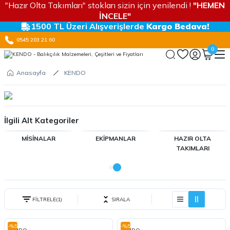
"Hazır Olta Takımları" stokları sizin için yenilendi !
"HEMEN
İNCELE"
1500 TL Üzeri Alışverişlerde
Kargo Bedava!
0545 203 21 60
0
Anasayfa
KENDO
İlgili Alt Kategoriler
MİSİNALAR
EKİPMANLAR
HAZIR OLTA
TAKIMLARI
FİLTRELE
(1)
SIRALA
-%5
-%5