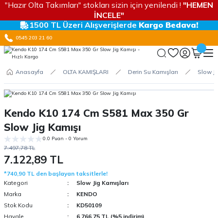
"Hazır Olta Takımları" stokları sizin için yenilendi !
"HEMEN
İNCELE"
1500 TL Üzeri Alışverişlerde
Kargo Bedava!
0545 203 21 60
Anasayfa
OLTA KAMIŞLARI
Derin Su Kamışları
Slow Ji
Kendo K10 174 Cm S581 Max 350 Gr
Slow Jig Kamışı
0.0 Puan - 0 Yorum
7.497,78 TL
7.122,89 TL
*740,90 TL den başlayan taksitlerle!
Kategori
Slow Jig Kamışları
Marka
KENDO
Stok Kodu
KD50109
Havale
6.766,75 TL (%5 indirim)