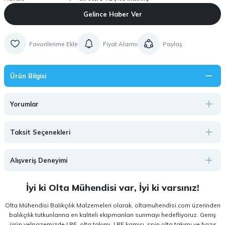
Gelince Haber Ver
Fiyat Alarmı
Paylaş
Ürün Bilgisi
Yorumlar
Taksit Seçenekleri
Alışveriş Deneyimi
İyi ki Olta Mühendisi var, İyi ki varsınız!
Olta Mühendisi Balıkçılık Malzemeleri olarak, oltamuhendisi.com üzerinden
balıkçılık tutkunlarına en kaliteli ekipmanları sunmayı hedefliyoruz. Geniş
ürün yelpazemizde LRF, olta takımı, LRF kamışı, spin olta takımı ve hazır