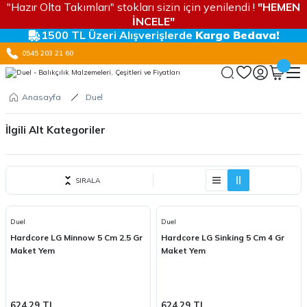
"Hazır Olta Takımları" stokları sizin için yenilendi !
"HEMEN
İNCELE"
1500 TL Üzeri Alışverişlerde
Kargo Bedava!
0545 203 21 60
Anasayfa
Duel
İlgili Alt Kategoriler
LRF ÖZEL
SIRALA
MAKET YEMLER
MİSİNALAR
Duel
Duel
Hardcore LG Minnow 5 Cm 2.5 Gr
Hardcore LG Sinking 5 Cm 4 Gr
Maket Yem
Maket Yem
624,29 TL
624,29 TL