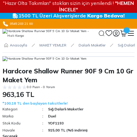
"Hazır Olta Takımları" stokları sizin için yenilendi !
"HEMEN
İNCELE"
1500 TL Üzeri Alışverişlerde
Kargo Bedava!
0545 203 21 60
Anasayfa
MAKET YEMLER
Dalarlı Maketler
Sığ Dalarlı
Hardcore Shallow Runner 90F 9 Cm 10 Gr
Maket Yem
0.0 Puan - 0 Yorum
963,16 TL
*100,18 TL den başlayan taksitlerle!
Kategori
Sığ Dalarlı Maketler
Marka
Duel
Stok Kodu
YOF1193
Havale
915,00 TL (%5 indirim)
Seçenek