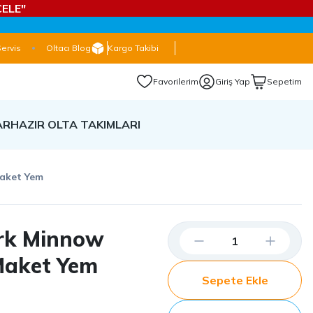
ELE"
Servis
Oltacı Blog
Kargo Takibi
Favorilerim
Giriş Yap
Sepetim
AR
HAZIR OLTA TAKIMLARI
Maket Yem
rk Minnow
Maket Yem
Sepete Ekle