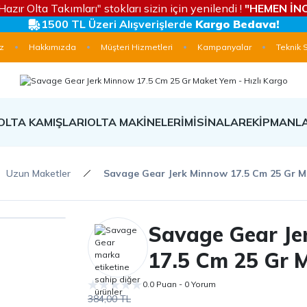
Hazır Olta Takımları" stokları sizin için yenilendi !
"HEMEN İNC
1500 TL Üzeri Alışverişlerde
Kargo Bedava!
z
Hakkımızda
Müşteri Hizmetleri
Kampanyalar
Teknik 
OLTA KAMIŞLARI
OLTA MAKİNELERİ
MİSİNALAR
EKİPMANL
Uzun Maketler
Savage Gear Jerk Minnow 17.5 Cm 25 Gr 
Savage Gear Je
17.5 Cm 25 Gr 
0.0 Puan - 0 Yorum
384,00 TL