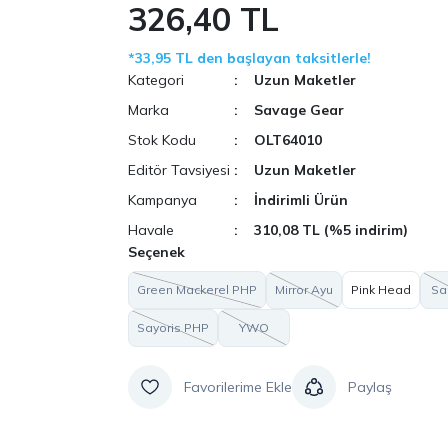
326,40 TL
*33,95 TL den başlayan taksitlerle!
Kategori
Uzun Maketler
Marka
Savage Gear
Stok Kodu
OLT64010
Editör Tavsiyesi
Uzun Maketler
Kampanya
İndirimli Ürün
Havale
310,08 TL (%5 indirim)
Seçenek
Green Mackerel PHP
Mirror Ayu
Pink Head
Sa
Sayoris PHP
YWO
Paylaş