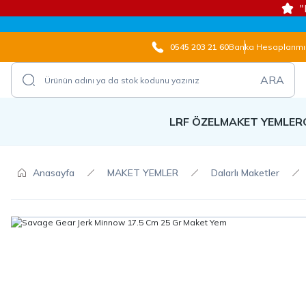
"
0545 203 21 60
Banka Hesaplarımı
ARA
LRF ÖZEL
MAKET YEMLER
Anasayfa
MAKET YEMLER
Dalarlı Maketler