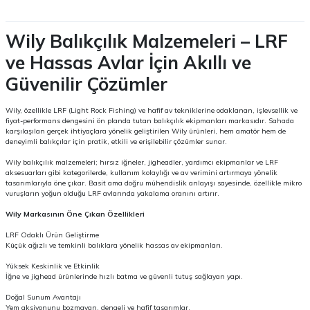
Wily Balıkçılık Malzemeleri – LRF
ve Hassas Avlar İçin Akıllı ve
Güvenilir Çözümler
Wily, özellikle LRF (Light Rock Fishing) ve hafif av tekniklerine odaklanan, işlevsellik ve
fiyat-performans dengesini ön planda tutan balıkçılık ekipmanları markasıdır. Sahada
karşılaşılan gerçek ihtiyaçlara yönelik geliştirilen Wily ürünleri, hem amatör hem de
deneyimli balıkçılar için pratik, etkili ve erişilebilir çözümler sunar.
Wily balıkçılık malzemeleri; hırsız iğneler, jigheadler, yardımcı ekipmanlar ve LRF
aksesuarları gibi kategorilerde, kullanım kolaylığı ve av verimini artırmaya yönelik
tasarımlarıyla öne çıkar. Basit ama doğru mühendislik anlayışı sayesinde, özellikle mikro
vuruşların yoğun olduğu LRF avlarında yakalama oranını artırır.
Wily Markasının Öne Çıkan Özellikleri
LRF Odaklı Ürün Geliştirme
Küçük ağızlı ve temkinli balıklara yönelik hassas av ekipmanları.
Yüksek Keskinlik ve Etkinlik
İğne ve jighead ürünlerinde hızlı batma ve güvenli tutuş sağlayan yapı.
Doğal Sunum Avantajı
Yem aksiyonunu bozmayan, dengeli ve hafif tasarımlar.