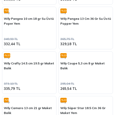
-%5
-%10
Wily
Wily
Wily Pangea 10 cm 18 gr Su Üstü
Wily Pangea 13 Cm 36 Gr Su Üstü
Poper Yem
Popper Yem
349,93 TL
365,75 TL
332,44 TL
329,18 TL
-%10
-%10
Wily
Wily
Wily Crafty 14.5 cm 19.5 gr Maket
Wily Coupe 5,3 cm 8 gr Maket
Balık
Balık
373,10 TL
295,04 TL
335,79 TL
265,54 TL
-%5
-%10
Wily
Wily
Wily Camaro 13 cm 21 gr Maket
Wily Süper Star 18.5 Cm 36 Gr
Balık
Maket Yem