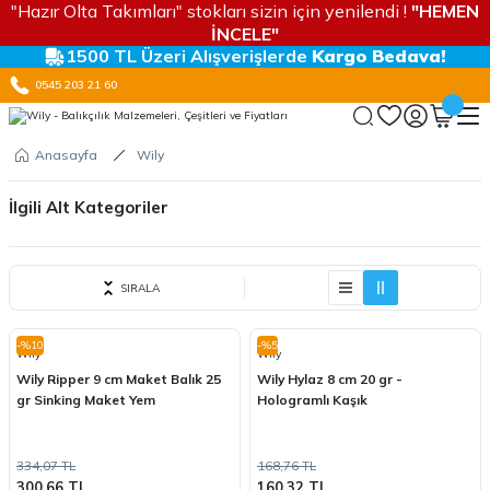
"Hazır Olta Takımları" stokları sizin için yenilendi !
"HEMEN
İNCELE"
1500 TL Üzeri Alışverişlerde
Kargo Bedava!
0545 203 21 60
Anasayfa
Wily
İlgili Alt Kategoriler
LRF ÖZEL
SIRALA
MAKET YEMLER
EKİPMANLAR
-%10
-%5
Wily
Wily
Wily Ripper 9 cm Maket Balık 25
Wily Hylaz 8 cm 20 gr -
gr Sinking Maket Yem
Hologramlı Kaşık
334,07 TL
168,76 TL
300,66 TL
160,32 TL