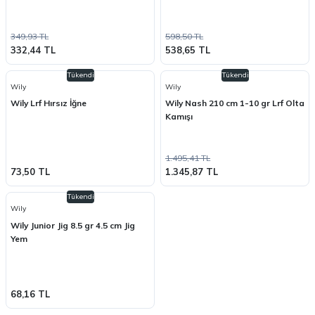
349,93 TL
598,50 TL
332,44 TL
538,65 TL
Tükendi
Tükendi
Wily
Wily
Wily Lrf Hırsız İğne
Wily Nash 210 cm 1-10 gr Lrf Olta
Kamışı
1.495,41 TL
73,50 TL
1.345,87 TL
Tükendi
Wily
Wily Junior Jig 8.5 gr 4.5 cm Jig
Yem
68,16 TL