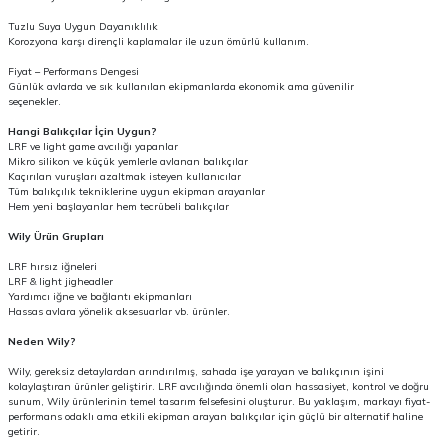
Tuzlu Suya Uygun Dayanıklılık
Korozyona karşı dirençli kaplamalar ile uzun ömürlü kullanım.
Fiyat – Performans Dengesi
Günlük avlarda ve sık kullanılan ekipmanlarda ekonomik ama güvenilir
seçenekler.
Hangi Balıkçılar İçin Uygun?
LRF ve light game avcılığı yapanlar
Mikro silikon ve küçük yemlerle avlanan balıkçılar
Kaçırılan vuruşları azaltmak isteyen kullanıcılar
Tüm balıkçılık tekniklerine uygun ekipman arayanlar
Hem yeni başlayanlar hem tecrübeli balıkçılar
Wily Ürün Grupları
LRF hırsız iğneleri
LRF & light jigheadler
Yardımcı iğne ve bağlantı ekipmanları
Hassas avlara yönelik aksesuarlar vb. ürünler.
Neden Wily?
Wily, gereksiz detaylardan arındırılmış, sahada işe yarayan ve balıkçının işini
kolaylaştıran ürünler geliştirir. LRF avcılığında önemli olan hassasiyet, kontrol ve doğru
sunum, Wily ürünlerinin temel tasarım felsefesini oluşturur. Bu yaklaşım, markayı fiyat-
performans odaklı ama etkili ekipman arayan balıkçılar için güçlü bir alternatif haline
getirir.