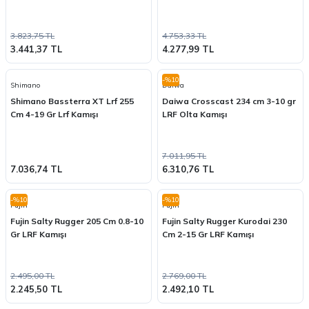
3.823,75 TL
4.753,33 TL
3.441,37 TL
4.277,99 TL
-%10
Shimano
Daiwa
Shimano Bassterra XT Lrf 255
Daiwa Crosscast 234 cm 3-10 gr
Cm 4-19 Gr Lrf Kamışı
LRF Olta Kamışı
7.011,95 TL
7.036,74 TL
6.310,76 TL
-%10
-%10
Fujin
Fujin
Fujin Salty Rugger 205 Cm 0.8-10
Fujin Salty Rugger Kurodai 230
Gr LRF Kamışı
Cm 2-15 Gr LRF Kamışı
2.495,00 TL
2.769,00 TL
2.245,50 TL
2.492,10 TL