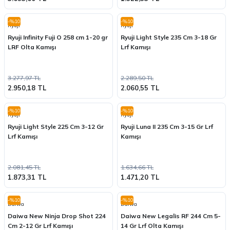
-%10
-%10
Ryuji
Ryuji
Ryuji Infinity Fuji O 258 cm 1-20 gr
Ryuji Light Style 235 Cm 3-18 Gr
LRF Olta Kamışı
Lrf Kamışı
3.277,97 TL
2.289,50 TL
2.950,18 TL
2.060,55 TL
-%10
-%10
Ryuji
Ryuji
Ryuji Light Style 225 Cm 3-12 Gr
Ryuji Luna II 235 Cm 3-15 Gr Lrf
Lrf Kamışı
Kamışı
2.081,45 TL
1.634,66 TL
1.873,31 TL
1.471,20 TL
-%10
-%10
Daiwa
Daiwa
Daiwa New Ninja Drop Shot 224
Daiwa New Legalis RF 244 Cm 5-
Cm 2-12 Gr Lrf Kamışı
14 Gr Lrf Olta Kamışı