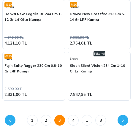
-%10
-%10
Daiwa
Daiwa
Daiwa New Legalis RF 244 Cm 1-
Daiwa New Crossfire 213 Cm 5-
12 Gr Lrf Olta Kamışı
14 Gr LRF Kamışı
4.579,00 TL
3.060,90 TL
4.121,10 TL
2.754,81 TL
Tükendi
-%10
Fujin
Slash
Fujin Salty Rugger 230 Cm 0.8-10
Slash Silent Vision 234 Cm 1-10
Gr LRF Kamışı
Gr Lrf Kamışı
2.590,00 TL
2.331,00 TL
7.847,95 TL
1
2
3
4
..
8