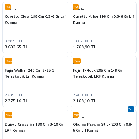
-%5
-%5
Caretta
Caretta
Caretta Claw 198 Cm 0.3-6 Gr Lrf
Caretta Arise 198 Cm 0.3-6 Gr Lrf
Kamışı
Kamışı
3.887,00 TL
1.862,00 TL
3.692,65 TL
1.768,90 TL
-%10
-%10
Fujin
Fujin
Fujin Walker 240 Cm 3-15 Gr
Fujin T-Rock 205 Cm 1-9 Gr
Teleskopik Lrf Kamışı
Teleskopik LRF Kamışı
2.639,00 TL
2.409,00 TL
2.375,10 TL
2.168,10 TL
Yeni
-%10
-%5
Daiwa
Okuma
Daiwa Crossfire 180 Cm 3-10 Gr
Okuma Psycho Stick 203 Cm 0.8-
LRF Kamışı
5 Gr Lrf Kamışı