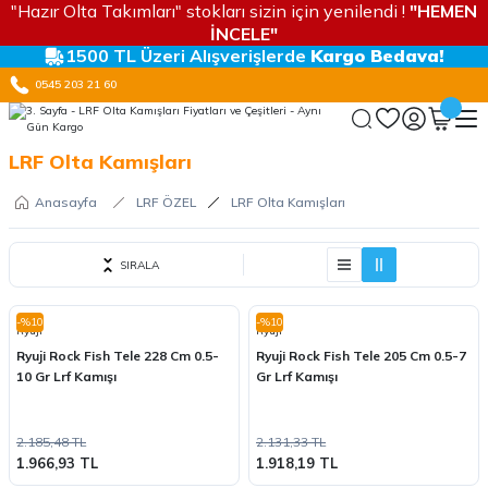
"Hazır Olta Takımları" stokları sizin için yenilendi !
"HEMEN
İNCELE"
1500 TL Üzeri Alışverişlerde
Kargo Bedava!
0545 203 21 60
LRF Olta Kamışları
Anasayfa
LRF ÖZEL
LRF Olta Kamışları
SIRALA
-%10
-%10
Ryuji
Ryuji
Ryuji Rock Fish Tele 228 Cm 0.5-
Ryuji Rock Fish Tele 205 Cm 0.5-7
10 Gr Lrf Kamışı
Gr Lrf Kamışı
2.185,48 TL
2.131,33 TL
1.966,93 TL
1.918,19 TL