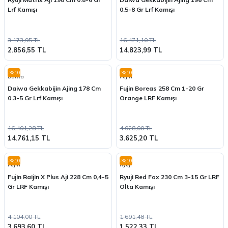
Lrf Kamışı
0.5-8 Gr Lrf Kamışı
3.173,95 TL
16.471,10 TL
2.856,55 TL
14.823,99 TL
-%10
-%10
Daiwa
Fujin
Daiwa Gekkabijin Ajing 178 Cm
Fujin Boreas 258 Cm 1-20 Gr
0.3-5 Gr Lrf Kamışı
Orange LRF Kamışı
16.401,28 TL
4.028,00 TL
14.761,15 TL
3.625,20 TL
-%10
-%10
Fujin
Ryuji
Fujin Raijin X Plus Aji 228 Cm 0,4-5
Ryuji Red Fox 230 Cm 3-15 Gr LRF
Gr LRF Kamışı
Olta Kamışı
4.104,00 TL
1.691,48 TL
3.693,60 TL
1.522,33 TL