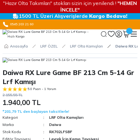
"Hazır Olta Takımları" stokları sizin için yenilendi !
"HEMEN
İNCELE"
1500 TL Üzeri Alışverişlerde
Kargo Bedava!
0545 203 21 60
Anasayfa
LRF ÖZEL
LRF Olta Kamışları
Daiwa RX Lur
Daiwa RX Lure Game BF 213 Cm 5-14 Gr
Lrf Kamışı
5.0 Puan - 1 Yorum
2.155,55 TL
1.940,00 TL
*201,79 TL den başlayan taksitlerle!
Kategori
LRF Olta Kamışları
Marka
Daiwa
Stok Kodu
RX702LFSBF
Editör Tavsiyesi
Levrek İçin Kamış Tavsiyesi