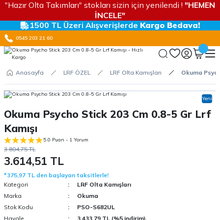
"Hazır Olta Takımları" stokları sizin için yenilendi !
"HEMEN
İNCELE"
1500 TL Üzeri Alışverişlerde
Kargo Bedava!
0545 203 21 60
Anasayfa
LRF ÖZEL
LRF Olta Kamışları
Okuma Psycho
Yeni
Okuma Psycho Stick 203 Cm 0.8-5 Gr Lrf
Kamışı
5.0 Puan - 1 Yorum
3.804,75 TL
3.614,51 TL
*375,97 TL den başlayan taksitlerle!
Kategori
LRF Olta Kamışları
Marka
Okuma
Stok Kodu
PSO-S682UL
Havale
3.433,79 TL (%5 indirim)