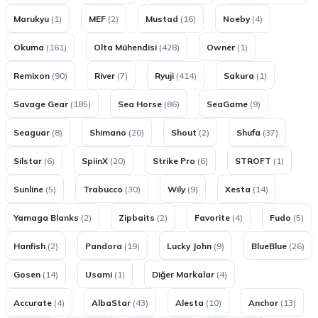
Marukyu
(1)
MEF
(2)
Mustad
(16)
Noeby
(4)
Okuma
(161)
Olta Mühendisi
(428)
Owner
(1)
Remixon
(90)
River
(7)
Ryuji
(414)
Sakura
(1)
Savage Gear
(185)
Sea Horse
(86)
SeaGame
(9)
Seaguar
(8)
Shimano
(20)
Shout
(2)
Shufa
(37)
Silstar
(6)
SpiinX
(20)
Strike Pro
(6)
STROFT
(1)
Sunline
(5)
Trabucco
(30)
Wily
(9)
Xesta
(14)
Yamaga Blanks
(2)
Zipbaits
(2)
Favorite
(4)
Fudo
(5)
Hanfish
(2)
Pandora
(19)
Lucky John
(9)
BlueBlue
(26)
Gosen
(14)
Usami
(1)
Diğer Markalar
(4)
Accurate
(4)
AlbaStar
(43)
Alesta
(10)
Anchor
(13)