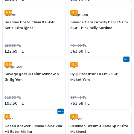
-%10
-%10
Sasame
Savage Gear
Sasame Porto Chinu X F-846
Savage Gear Gravity Pencil 5 Cm
Serisi Olta İğnesi
8 Gr - Pink Belly Sardine
136,33 TL
404,00 TL
122,69 TL
363,60 TL
Yeni
-%10
-%10
Savage Gear
Ryuji
Savage gear 3D Slim Minnow 5
Ryuji Predator 18 Cm 23 Gr
Gr Jig Yem
Maket Yem
215,00 TL
837,43 TL
193,50 TL
753,68 TL
Yeni
-%5
-%10
Gosen
Remixon
Gosen Answer Lumina Shine 200
Remixon Dream 4000M Spin Olta
Mt Ester Misina
Makinesi