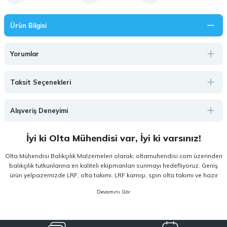
Ürün Bilgisi
Yorumlar
Taksit Seçenekleri
Alışveriş Deneyimi
İyi ki Olta Mühendisi var, İyi ki varsınız!
Olta Mühendisi Balıkçılık Malzemeleri olarak, oltamuhendisi.com üzerinden
balıkçılık tutkunlarına en kaliteli ekipmanları sunmayı hedefliyoruz. Geniş
ürün yelpazemizde LRF, olta takımı, LRF kamışı, spin olta takımı ve hazır
olta takımı gibi kategorilerde, hem amatör hem de profesyonel
kullanıcıların ihtiyaçlarına hitap eden çözümler yer almaktadır. Deneyim
odaklı yaklaşımımızla, doğru ekipmanı doğru kullanıcıyla buluşturuyoruz.