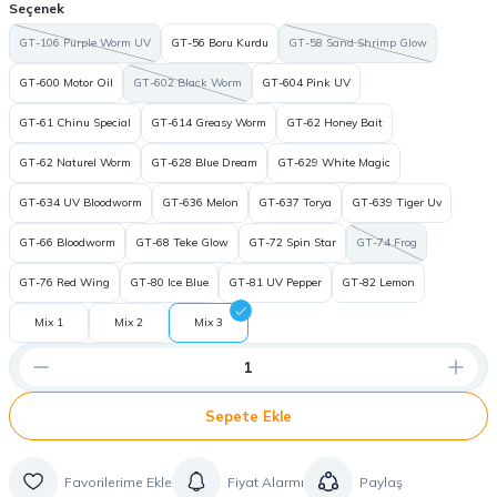
Seçenek
GT-106 Purple Worm UV
GT-56 Boru Kurdu
GT-58 Sand Shrimp Glow
GT-600 Motor Oil
GT-602 Black Worm
GT-604 Pink UV
GT-61 Chinu Special
GT-614 Greasy Worm
GT-62 Honey Bait
GT-62 Naturel Worm
GT-628 Blue Dream
GT-629 White Magic
GT-634 UV Bloodworm
GT-636 Melon
GT-637 Torya
GT-639 Tiger Uv
GT-66 Bloodworm
GT-68 Teke Glow
GT-72 Spin Star
GT-74 Frog
GT-76 Red Wing
GT-80 Ice Blue
GT-81 UV Pepper
GT-82 Lemon
Mix 1
Mix 2
Mix 3
Sepete Ekle
Fiyat Alarmı
Paylaş