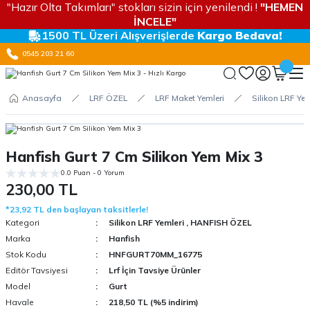
"Hazır Olta Takımları" stokları sizin için yenilendi !
"HEMEN
İNCELE"
1500 TL Üzeri Alışverişlerde
Kargo Bedava!
0545 203 21 60
Anasayfa
LRF ÖZEL
LRF Maket Yemleri
Silikon LRF Yem
Hanfish Gurt 7 Cm Silikon Yem Mix 3
0.0 Puan - 0 Yorum
230,00 TL
*23,92 TL den başlayan taksitlerle!
Kategori
Silikon LRF Yemleri
,
HANFISH ÖZEL
Marka
Hanfish
Stok Kodu
HNFGURT70MM_16775
Editör Tavsiyesi
Lrf İçin Tavsiye Ürünler
Model
Gurt
Havale
218,50 TL (%5 indirim)