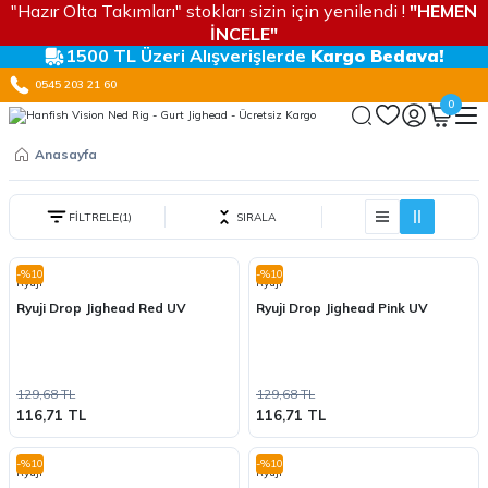
"Hazır Olta Takımları" stokları sizin için yenilendi !
"HEMEN
İNCELE"
1500 TL Üzeri Alışverişlerde
Kargo Bedava!
0545 203 21 60
0
Anasayfa
FİLTRELE
(1)
SIRALA
-%10
-%10
Ryuji
Ryuji
Ryuji Drop Jighead Red UV
Ryuji Drop Jighead Pink UV
129,68 TL
129,68 TL
116,71 TL
116,71 TL
-%10
-%10
Ryuji
Ryuji