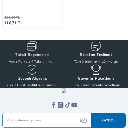
129,68 TL
116,71 TL
Taksit Seçenekleri
Stoktan Teslimat
Vade Farksız 4 Taksit İmkanı
Tüm ürünler aynı gün kargo
Güvenli Alışveriş
Güvenilir Paketleme
256 BIT SSL Sertifika ile Güvenli
Tüm ürünler özenle paketlenir
KAYDOL