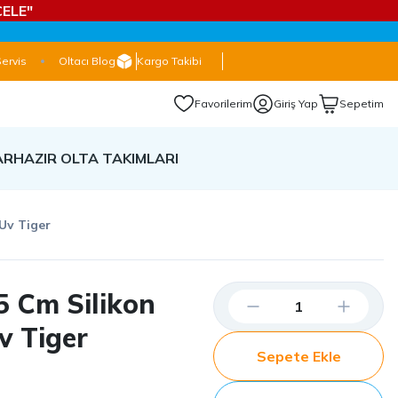
ELE"
Servis
Oltacı Blog
Kargo Takibi
Favorilerim
Giriş Yap
Sepetim
AR
HAZIR OLTA TAKIMLARI
Uv Tiger
5 Cm Silikon
 Tiger
Sepete Ekle