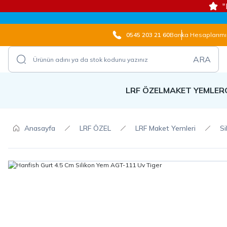
"
0545 203 21 60
Banka Hesaplarımı
ARA
LRF ÖZEL
MAKET YEMLER
Anasayfa
LRF ÖZEL
LRF Maket Yemleri
Si