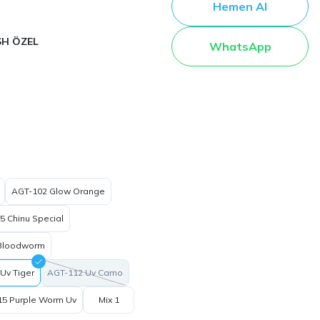
Hemen Al
SH ÖZEL
WhatsApp
AGT-102 Glow Orange
5 Chinu Special
Bloodworm
Uv Tiger
AGT-112 Uv Camo
15 Purple Worm Uv
Mix 1