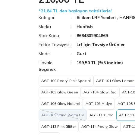
*21,84 TL den başlayan taksitlerle!
Kategori
Silikon LRF Yemleri
,
HANFI
Marka
Hanfish
Stok Kodu
8684802904869
Editör Tavsiyesi
Lrf İçin Tavsiye Ürünler
Model
Gurt
Havale
199,50 TL (%5 indirim)
Seçenek
AGT-100 Pearyl Pink Special
AGT-101 Glow Lemon
AGT-103 Glow Green
AGT-104 Glow Red
AGT-10
AGT-106 Glow Naturel
AGT-107 Midye
AGT-108 
AGT-109 Sand Worm UV
AGT-110 Frog
AGT-111 
AGT-113 Pink Glitter
AGT-114 Peary Glow
AGT-1