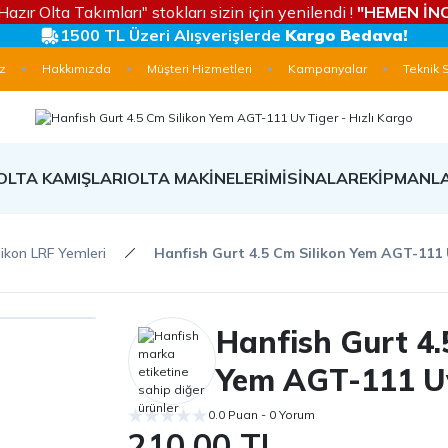
Hazır Olta Takımları" stokları sizin için yenilendi !
"HEMEN İNC
1500 TL Üzeri Alışverişlerde
Kargo Bedava!
z
Hakkımızda
Müşteri Hizmetleri
Kampanyalar
Teknik 
OLTA KAMIŞLARI
OLTA MAKİNELERİ
MİSİNALAR
EKİPMANL
likon LRF Yemleri
Hanfish Gurt 4.5 Cm Silikon Yem AGT-111 
Hanfish Gurt 4.
Yem AGT-111 Uv
0.0 Puan - 0 Yorum
210,00 TL