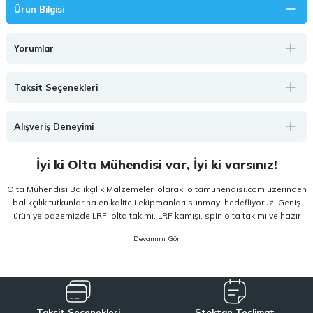
Ürün Bilgisi
Yorumlar
Taksit Seçenekleri
Alışveriş Deneyimi
İyi ki Olta Mühendisi var, İyi ki varsınız!
Olta Mühendisi Balıkçılık Malzemeleri olarak, oltamuhendisi.com üzerinden
balıkçılık tutkunlarına en kaliteli ekipmanları sunmayı hedefliyoruz. Geniş
ürün yelpazemizde LRF, olta takımı, LRF kamışı, spin olta takımı ve hazır
olta takımı gibi kategorilerde, hem amatör hem de profesyonel
kullanıcıların ihtiyaçlarına hitap eden çözümler yer almaktadır. Deneyim
odaklı yaklaşımımızla, doğru ekipmanı doğru kullanıcıyla buluşturuyoruz.
Sitemizde yer alan ürünler; dünya çapında kendini kanıtlamış
Shimano,
Daiwa, Hanfish, Fujin ve Ryuji
gibi lider markaların en güncel ve performans
Taksit Seçenekleri
Stoktan Teslimat