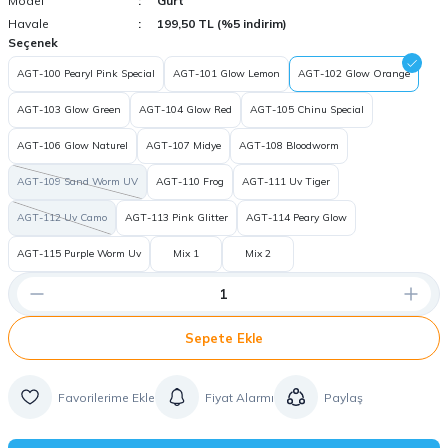
Model
Gurt
Havale
199,50 TL (%5 indirim)
Seçenek
AGT-100 Pearyl Pink Special
AGT-101 Glow Lemon
AGT-102 Glow Orange
AGT-103 Glow Green
AGT-104 Glow Red
AGT-105 Chinu Special
AGT-106 Glow Naturel
AGT-107 Midye
AGT-108 Bloodworm
AGT-109 Sand Worm UV
AGT-110 Frog
AGT-111 Uv Tiger
AGT-112 Uv Camo
AGT-113 Pink Glitter
AGT-114 Peary Glow
AGT-115 Purple Worm Uv
Mix 1
Mix 2
Sepete Ekle
Fiyat Alarmı
Paylaş