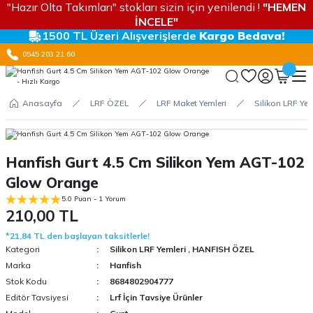
"Hazır Olta Takımları" stokları sizin için yenilendi !
"HEMEN
İNCELE"
1500 TL Üzeri Alışverişlerde
Kargo Bedava!
0545 203 21 60
Anasayfa
LRF ÖZEL
LRF Maket Yemleri
Silikon LRF Yem
Hanfish Gurt 4.5 Cm Silikon Yem AGT-102
Glow Orange
5.0 Puan - 1 Yorum
210,00 TL
*21,84 TL den başlayan taksitlerle!
Kategori
Silikon LRF Yemleri
,
HANFISH ÖZEL
Marka
Hanfish
Stok Kodu
8684802904777
Editör Tavsiyesi
Lrf İçin Tavsiye Ürünler