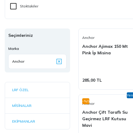
EKİPMANLAR
Stoktakiler
Seçimleriniz
Anchor
Anchor Ajimax 150 Mt
Marka
Pink İp Misina
Anchor
285,00 TL
LRF ÖZEL
Yen
-%5
Anchor
MİSİNALAR
Anchor Çift Taraflı Su
Geçirmez LRF Kutusu
EKİPMANLAR
Mavi