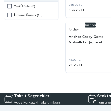
165,00 TL
Yeni Ürünler (8)
156,75 TL
İndirimli Ürünler (13)
Tükendi
Anchor
Anchor Crazy Game
Mafsallı Lrf Jighead
75,00 TL
71,25 TL
Taksit Seçenekleri
Stokta
Vade Farksız 4 Taksit İmkanı
Tüm ürün