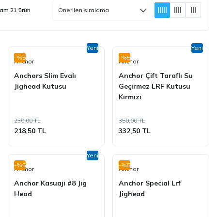
am 21 ürün
Yeni
Yeni
-%5
-%5
Anchor
Anchor
Anchors Slim Evalı
Anchor Çift Taraflı Su
Jighead Kutusu
Geçirmez LRF Kutusu
Kırmızı
230,00 TL
350,00 TL
218,50 TL
332,50 TL
Yeni
-%5
-%5
Anchor
Anchor
Anchor Kasuaji #8 Jig
Anchor Special Lrf
Head
Jighead