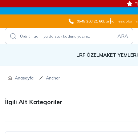
"
0545 203 21 60
Banka Hesaplarımı
ARA
LRF ÖZEL
MAKET YEMLER
Anasayfa
Anchor
İlgili Alt Kategoriler
LRF ÖZEL
MİSİNALAR