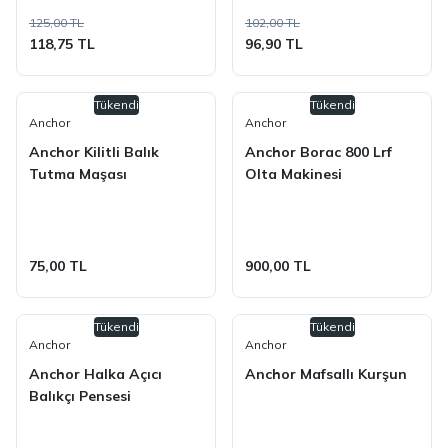
125,00 TL
102,00 TL
118,75 TL
96,90 TL
Tükendi
Tükendi
Anchor
Anchor
Anchor Kilitli Balık
Anchor Borac 800 Lrf
Tutma Maşası
Olta Makinesi
75,00 TL
900,00 TL
Tükendi
Tükendi
Anchor
Anchor
Anchor Halka Açıcı
Anchor Mafsallı Kurşun
Balıkçı Pensesi