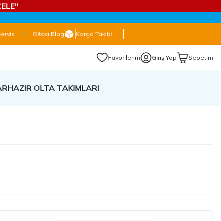
ELE"
Servis
Oltacı Blog
Kargo Takibi
Favorilerim
Giriş Yap
Sepetim
AR
HAZIR OLTA TAKIMLARI