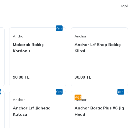
Topl
Yeni
Anchor
Anchor
Makaralı Balıkçı
Anchor Lrf Snap Balıkçı
Kordonu
Klipsi
90,00 TL
30,00 TL
i
Yeni
Yeni
-%5
Anchor
Anchor
Anchor Lrf Jighead
Anchor Borac Plus #6 Jig
Kutusu
Head