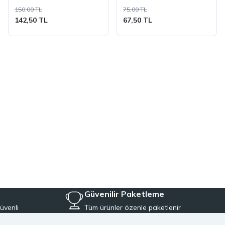
150,00 TL
75,00 TL
142,50 TL
67,50 TL
Güvenilir Paketleme
üvenli
Tüm ürünler özenle paketlenir