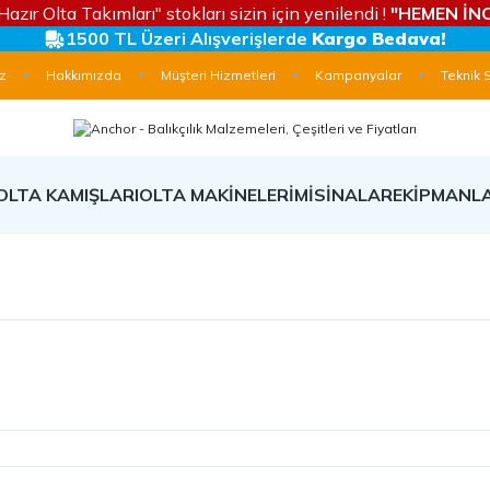
Hazır Olta Takımları" stokları sizin için yenilendi !
"HEMEN İNC
1500 TL Üzeri Alışverişlerde
Kargo Bedava!
z
Hakkımızda
Müşteri Hizmetleri
Kampanyalar
Teknik 
OLTA KAMIŞLARI
OLTA MAKİNELERİ
MİSİNALAR
EKİPMANL