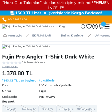
"Hazır Olta Takımları" stokları sizin için yenilendi !
"HEMEN
İNCELE"
1500 TL Üzeri Alışverişlerde
Kargo Bedava!
0545 203 21 60
Anasayfa
EKİPMANLAR
Balıkçı Kıyafetleri
UV Korumalı 
Fujin Pro Angler T-Shirt Dark White
0.0 Puan - 0 Yorum
1.532,00 TL
1.378,80 TL
*143,42 TL den başlayan taksitlerle!
Kategori
UV Korumalı Kıyafetler
Marka
Fujin
Stok Kodu
FJN-PADW
Seçenek
Large (L)
Medium (M)
Small (S)
XLarge (XL)
XXLarge (XXL)