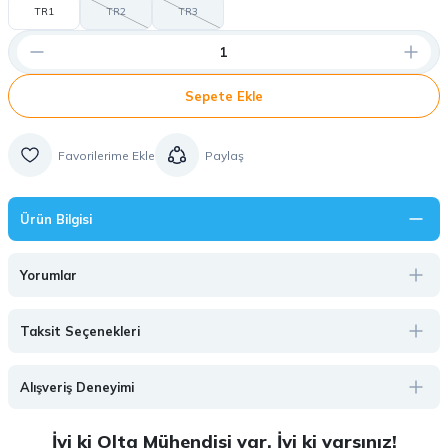
TR1
TR2
TR3
Sepete Ekle
Paylaş
Ürün Bilgisi
Yorumlar
Taksit Seçenekleri
Alışveriş Deneyimi
İyi ki Olta Mühendisi var, İyi ki varsınız!