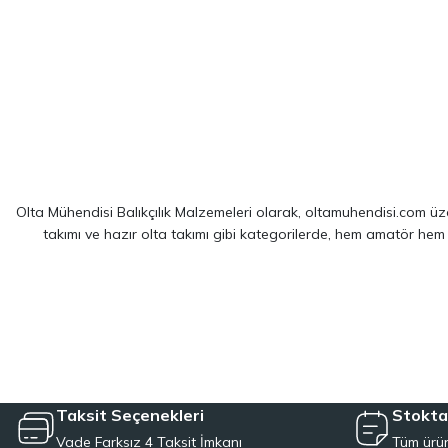
Olta Mühendisi Balıkçılık Malzemeleri olarak, oltamuhendisi.com üzer
takımı ve hazır olta takımı gibi kategorilerde, hem amatör hem
Sitemizde yer alan ürünler; dünya çapında kendini kanıtlamış
Shim
spin balıkçılığı için optimize edilmiş ekipmanlarımız sayesinde, av 
LRF kamışı ve spin olta takımı kategorilerinde, hafiflik ve hassa
çözümler sağlayan hazır olta takımı seçeneklerimizl
Taksit Seçenekleri
Stokta
Vade Farksız 4 Taksit İmkanı
Tüm ürün