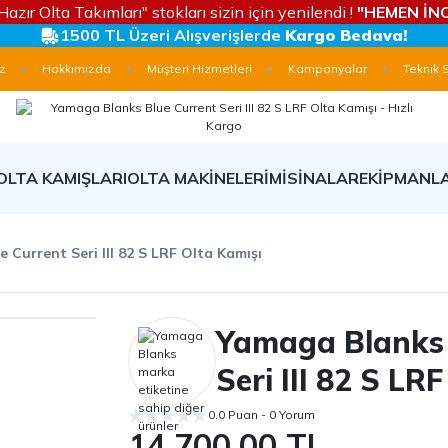
Hazır Olta Takımları" stokları sizin için yenilendi !
"HEMEN İNC
1500 TL Üzeri Alışverişlerde
Kargo Bedava!
z
Hakkımızda
Müşteri Hizmetleri
Kampanyalar
Teknik 
OLTA KAMIŞLARI
OLTA MAKİNELERİ
MİSİNALAR
EKİPMANL
 Current Seri III 82 S LRF Olta Kamışı
Yamaga Blanks 
Seri III 82 S LR
0.0 Puan - 0 Yorum
14.700,00 TL