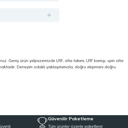
oruz. Geniş ürün yelpazemizde LRF, olta takımı, LRF kamışı, spin olta
almaktadır. Deneyim odaklı yaklaşımımızla, doğru ekipmanı doğru
ve performans odaklı modellerinden oluşur. Özellikle LRF avcılığı ve
 kalite, dayanıklılık ve performans kriterlerini ön planda tutuyoruz.
Aynı zamanda, balıkçılığa yeni başlayanlar için pratik ve ekonomik
iyeye uygun ekipmanları tek çatı altında topluyoruz.
Güvenilir Paketleme
üvenli
Tüm ürünler özenle paketlenir