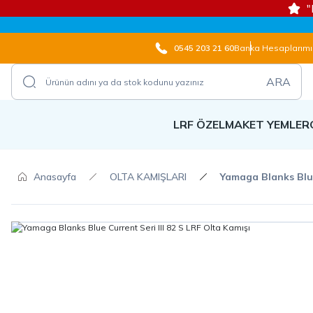
"
0545 203 21 60
Banka Hesaplarımı
ARA
LRF ÖZEL
MAKET YEMLER
Anasayfa
OLTA KAMIŞLARI
Yamaga Blanks Blue