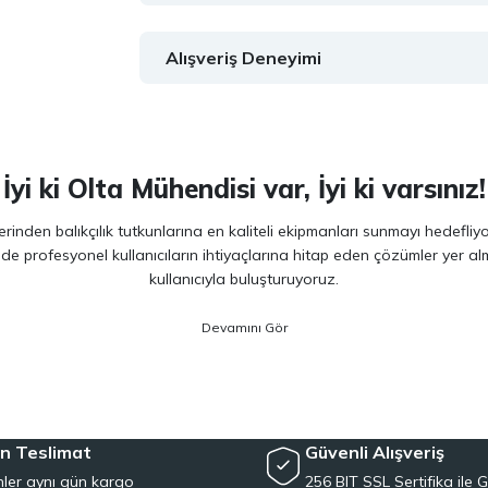
Alışveriş Deneyimi
İyi ki Olta Mühendisi var, İyi ki varsınız!
inden balıkçılık tutkunlarına en kaliteli ekipmanları sunmayı hedefliy
 de profesyonel kullanıcıların ihtiyaçlarına hitap eden çözümler yer 
kullanıcıyla buluşturuyoruz.
ano, Daiwa, Hanfish, Fujin ve Ryuji
gibi lider markaların en güncel 
veriminizi artırırken maksimum keyif almanızı sağlıyoruz. Ürün seçiminde
siyet arayan kullanıcılar için özel olarak seçilmiş ürünler sunuyoruz. 
e, herkesin kolayca bu hobiye adım atmasını mümkün kılıyoruz. Her sev
n Teslimat
Güvenli Alışveriş
ler aynı gün kargo
256 BIT SSL Sertifika ile G