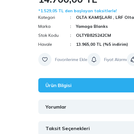
*1.529,05 TL den başlayan taksitlerle!
Kategori
OLTA KAMIŞLARI
,
LRF Olta
Marka
Yamaga Blanks
Stok Kodu
OLTYB82S242CM
Havale
13.965,00 TL (%5 indirim)
Fiyat Alarmı
Ürün Bilgisi
Yorumlar
Taksit Seçenekleri