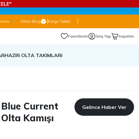
ELE"
Servis
Oltacı Blog
Kargo Takibi
Favorilerim
Giriş Yap
Sepetim
AR
HAZIR OLTA TAKIMLARI
Blue Current
Gelince Haber Ver
F Olta Kamışı