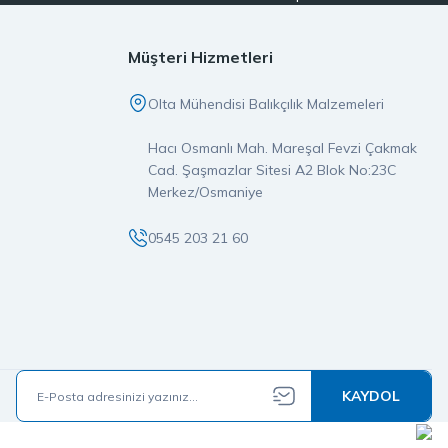
er, doğrudan stoktan temin edilerek özenle paketlenir ve aynı gün
pmanın ayrıcalığını yaşarsınız.
Müşteri Hizmetleri
imiz orijinal ve garantili olup, satış öncesi ve sonrası destek
Olta Mühendisi Balıkçılık Malzemeleri
ız, doğru yerdesiniz.
Hacı Osmanlı Mah. Mareşal Fevzi Çakmak
larına değer katan bir markadır. İster LRF, ister spin olta takımı
Cad. Şaşmazlar Sitesi A2 Blok No:23C
e güvenin buluştuğu noktaya hoş geldiniz.
Merkez/Osmaniye
0545 203 21 60
KAYDOL