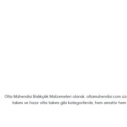
Olta Mühendisi Balıkçılık Malzemeleri olarak, oltamuhendisi.com üzer
takımı ve hazır olta takımı gibi kategorilerde, hem amatör hem
Sitemizde yer alan ürünler; dünya çapında kendini kanıtlamış
Shim