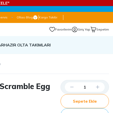
ELE"
Servis
Oltacı Blog
Kargo Takibi
Favorilerim
Giriş Yap
Sepetim
AR
HAZIR OLTA TAKIMLARI
a
 Scramble Egg
Sepete Ekle