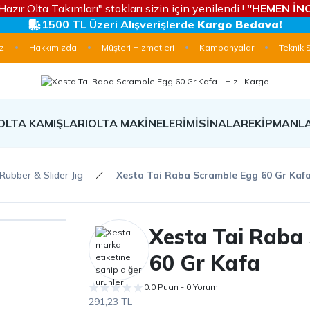
Hazır Olta Takımları" stokları sizin için yenilendi !
"HEMEN İNC
1500 TL Üzeri Alışverişlerde
Kargo Bedava!
z
Hakkımızda
Müşteri Hizmetleri
Kampanyalar
Teknik 
OLTA KAMIŞLARI
OLTA MAKİNELERİ
MİSİNALAR
EKİPMANL
 Rubber & Slider Jig
Xesta Tai Raba Scramble Egg 60 Gr Kaf
Xesta Tai Raba
60 Gr Kafa
0.0 Puan - 0 Yorum
291,23 TL