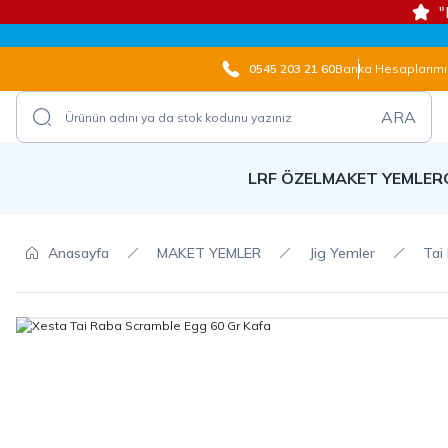
"
0545 203 21 60
Banka Hesaplarımı
ARA
LRF ÖZEL
MAKET YEMLER
Anasayfa
MAKET YEMLER
Jig Yemler
Tai