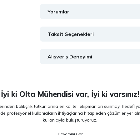
Yorumlar
Taksit Seçenekleri
Alışveriş Deneyimi
İyi ki Olta Mühendisi var, İyi ki varsınız!
inden balıkçılık tutkunlarına en kaliteli ekipmanları sunmayı hedefliy
 de profesyonel kullanıcıların ihtiyaçlarına hitap eden çözümler yer 
kullanıcıyla buluşturuyoruz.
ano, Daiwa, Hanfish, Fujin ve Ryuji
gibi lider markaların en güncel 