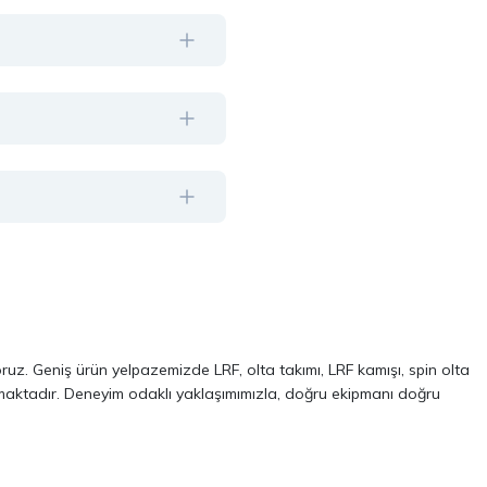
oruz. Geniş ürün yelpazemizde LRF, olta takımı, LRF kamışı, spin olta
almaktadır. Deneyim odaklı yaklaşımımızla, doğru ekipmanı doğru
ve performans odaklı modellerinden oluşur. Özellikle LRF avcılığı ve