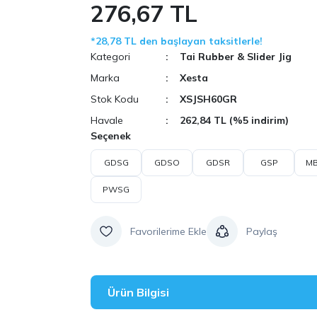
276,67 TL
*28,78 TL den başlayan taksitlerle!
Kategori
Tai Rubber & Slider Jig
Marka
Xesta
Stok Kodu
XSJSH60GR
Havale
262,84 TL (%5 indirim)
Seçenek
GDSG
GDSO
GDSR
GSP
MB
PWSG
Paylaş
Ürün Bilgisi