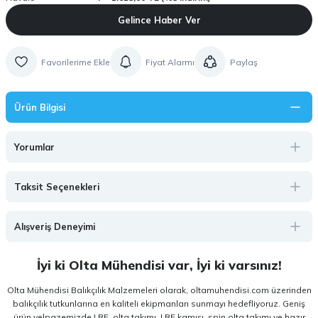
Gelince Haber Ver
Fiyat Alarmı
Paylaş
Ürün Bilgisi
Yorumlar
Taksit Seçenekleri
Alışveriş Deneyimi
İyi ki Olta Mühendisi var, İyi ki varsınız!
Olta Mühendisi Balıkçılık Malzemeleri olarak, oltamuhendisi.com üzerinden
balıkçılık tutkunlarına en kaliteli ekipmanları sunmayı hedefliyoruz. Geniş
ürün yelpazemizde LRF, olta takımı, LRF kamışı, spin olta takımı ve hazır