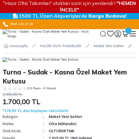
"Hazır Olta Takımları" stokları sizin için yenilendi !
"HEMEN
İNCELE"
1500 TL Üzeri Alışverişlerde
Kargo Bedava!
0545 203 21 60
Anasayfa
HAZIR OLTA TAKIMLARI
Maket Yem Setleri
T
Turna - Sudak - Kasna Özel Maket Yem
Kutusu
0.0 Puan - 0 Yorum
1.900,00 TL
1.700,00 TL
*176,83 TL den başlayan taksitlerle!
Kategori
Maket Yem Setleri
Marka
Olta Mühendisi
Stok Kodu
OLTURSETMK
Havale
1.615,00 TL (%5 indirim)