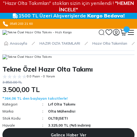
"Hazır Olta Takımları" stokları sizin için yenilendi !
"HEMEN
İNCELE"
1500 TL Üzeri Alışverişlerde
Kargo Bedava!
0545 203 21 60
Anasayfa
HAZIR OLTA TAKIMLARI
Hazır Olta Takımları
Tekne Özel Hazır Olta Takımı
0.0 Puan - 0 Yorum
3.850,00 TL
3.500,00 TL
*364,06 TL den başlayan taksitlerle!
Kategori
Lrf Olta Takımı
Marka
Olta Mühendisi
Stok Kodu
OLTBJSETI
Havale
3.325,00 TL (%5 indirim)
Gelince Haber Ver