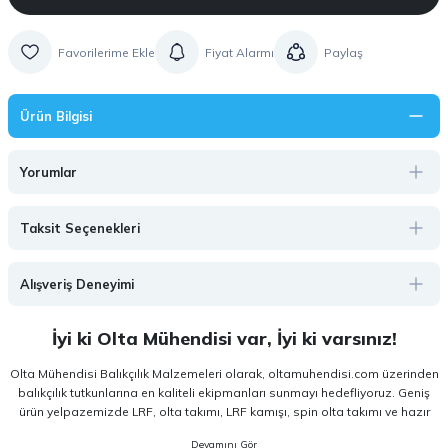
Fiyat Alarmı
Paylaş
Ürün Bilgisi
Yorumlar
Taksit Seçenekleri
Alışveriş Deneyimi
İyi ki Olta Mühendisi var, İyi ki varsınız!
Olta Mühendisi Balıkçılık Malzemeleri olarak, oltamuhendisi.com üzerinden
balıkçılık tutkunlarına en kaliteli ekipmanları sunmayı hedefliyoruz. Geniş
ürün yelpazemizde LRF, olta takımı, LRF kamışı, spin olta takımı ve hazır
olta takımı gibi kategorilerde, hem amatör hem de profesyonel