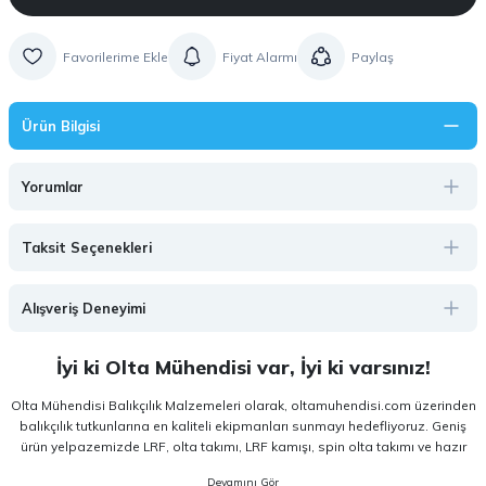
Fiyat Alarmı
Paylaş
Ürün Bilgisi
Yorumlar
Taksit Seçenekleri
Alışveriş Deneyimi
İyi ki Olta Mühendisi var, İyi ki varsınız!
Olta Mühendisi Balıkçılık Malzemeleri olarak, oltamuhendisi.com üzerinden
balıkçılık tutkunlarına en kaliteli ekipmanları sunmayı hedefliyoruz. Geniş
ürün yelpazemizde LRF, olta takımı, LRF kamışı, spin olta takımı ve hazır
olta takımı gibi kategorilerde, hem amatör hem de profesyonel