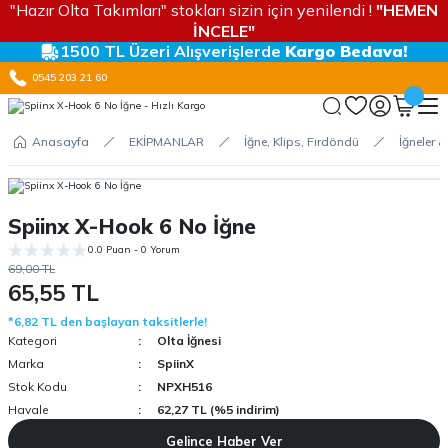
"Hazır Olta Takımları" stokları sizin için yenilendi !
"HEMEN
İNCELE"
1500 TL Üzeri Alışverişlerde
Kargo Bedava!
0545 203 21 60
Anasayfa
EKİPMANLAR
İğne, Klips, Fırdöndü
İğneler &
Spiinx X-Hook 6 No İğne
0.0 Puan - 0 Yorum
69,00 TL
65,55 TL
*6,82 TL den başlayan taksitlerle!
Kategori
Olta İğnesi
Marka
SpiinX
Stok Kodu
NPXH516
Havale
62,27 TL (%5 indirim)
Gelince Haber Ver