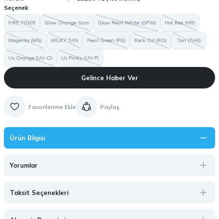
Seçenek
FIRE TIGER
Glow Orange Gum
Glow Pearl White (GPW)
Hot Red (HR)
Magenta (MG)
MILKY TAN
Pearl Green (PG)
Rock Oil (RO)
Tan (TAN)
Uv Orange (UV-O)
Uv Pinky (UV-P)
Gelince Haber Ver
Paylaş
Ürün Bilgisi
Yorumlar
Taksit Seçenekleri