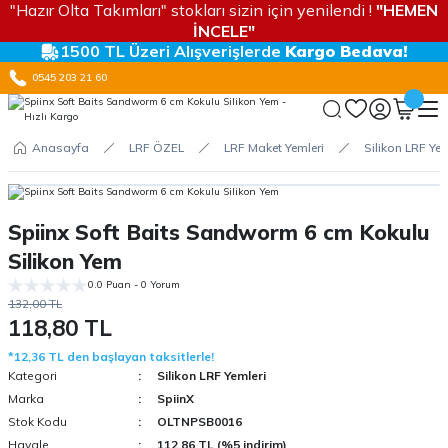
"Hazır Olta Takımları" stokları sizin için yenilendi !
"HEMEN
İNCELE"
1500 TL Üzeri Alışverişlerde
Kargo Bedava!
0545 203 21 60
Anasayfa
LRF ÖZEL
LRF Maket Yemleri
Silikon LRF Yem
Spiinx Soft Baits Sandworm 6 cm Kokulu
Silikon Yem
0.0 Puan - 0 Yorum
132,00 TL
118,80 TL
*12,36 TL den başlayan taksitlerle!
Kategori
Silikon LRF Yemleri
Marka
SpiinX
Stok Kodu
OLTNPSB0016
Havale
112,86 TL (%5 indirim)