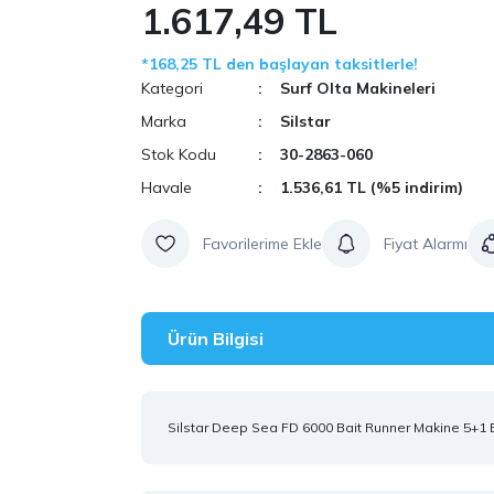
1.617,49 TL
*168,25 TL den başlayan taksitlerle!
Kategori
Surf Olta Makineleri
Marka
Silstar
Stok Kodu
30-2863-060
Havale
1.536,61 TL (%5 indirim)
Fiyat Alarmı
Ürün Bilgisi
Silstar Deep Sea FD 6000 Bait Runner Makine 5+1 