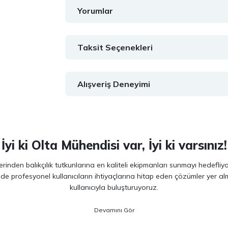
Yorumlar
Taksit Seçenekleri
Alışveriş Deneyimi
İyi ki Olta Mühendisi var, İyi ki varsınız!
inden balıkçılık tutkunlarına en kaliteli ekipmanları sunmayı hedefliy
 de profesyonel kullanıcıların ihtiyaçlarına hitap eden çözümler yer 
kullanıcıyla buluşturuyoruz.
ano, Daiwa, Hanfish, Fujin ve Ryuji
gibi lider markaların en güncel 
veriminizi artırırken maksimum keyif almanızı sağlıyoruz. Ürün seçiminde