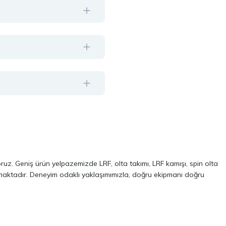
oruz. Geniş ürün yelpazemizde LRF, olta takımı, LRF kamışı, spin olta
almaktadır. Deneyim odaklı yaklaşımımızla, doğru ekipmanı doğru
ve performans odaklı modellerinden oluşur. Özellikle LRF avcılığı ve
 kalite, dayanıklılık ve performans kriterlerini ön planda tutuyoruz.