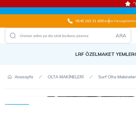
"
0545 203 21 60
Banka Hesaplarımı
ARA
LRF ÖZEL
MAKET YEMLER
Anasayfa
OLTA MAKİNELERİ
Surf Olta Makineler