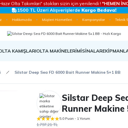
Hazır Olta Takımları" stokları sizin için yenilendi !
"HEMEN İNC
1500 TL Üzeri Alışverişlerde
Kargo Bedava!
z
Hakkımızda
Müşteri Hizmetleri
Kampanyalar
Teknik 
OLTA KAMIŞLARI
OLTA MAKİNELERİ
MİSİNALAR
EKİPMANL
i
Silstar Deep Sea FD 6000 Bait Runner Makine 5+1 BB
Silstar Deep Se
Runner Makine
5.0 Puan - 1 Yorum
1.797,21 TL