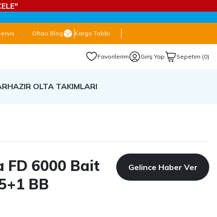
ELE"
Servis
Oltacı Blog
Kargo Takibi
Favorilerim
Giriş Yap
Sepetim (0)
AR
HAZIR OLTA TAKIMLARI
a FD 6000 Bait
Gelince Haber Ver
 5+1 BB