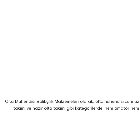
Olta Mühendisi Balıkçılık Malzemeleri olarak, oltamuhendisi.com üzer
takımı ve hazır olta takımı gibi kategorilerde, hem amatör hem
Sitemizde yer alan ürünler; dünya çapında kendini kanıtlamış
Shim
spin balıkçılığı için optimize edilmiş ekipmanlarımız sayesinde, av 