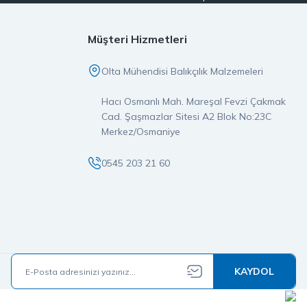
er, doğrudan stoktan temin edilerek özenle paketlenir ve aynı gün
pmanın ayrıcalığını yaşarsınız.
Müşteri Hizmetleri
imiz orijinal ve garantili olup, satış öncesi ve sonrası destek
Olta Mühendisi Balıkçılık Malzemeleri
ız, doğru yerdesiniz.
Hacı Osmanlı Mah. Mareşal Fevzi Çakmak
larına değer katan bir markadır. İster LRF, ister spin olta takımı
Cad. Şaşmazlar Sitesi A2 Blok No:23C
e güvenin buluştuğu noktaya hoş geldiniz.
Merkez/Osmaniye
0545 203 21 60
KAYDOL