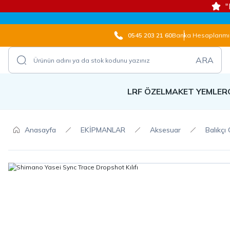
"
0545 203 21 60
Banka Hesaplarımı
ARA
LRF ÖZEL
MAKET YEMLER
Anasayfa
EKİPMANLAR
Aksesuar
Balıkçı