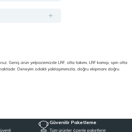
oruz. Geniş ürün yelpazemizde LRF, olta takımı, LRF kamışı, spin olta
almaktadır. Deneyim odaklı yaklaşımımızla, doğru ekipmanı doğru
ve performans odaklı modellerinden oluşur. Özellikle LRF avcılığı ve
 kalite, dayanıklılık ve performans kriterlerini ön planda tutuyoruz.
Aynı zamanda, balıkçılığa yeni başlayanlar için pratik ve ekonomik
iyeye uygun ekipmanları tek çatı altında topluyoruz.
Güvenilir Paketleme
üvenli
Tüm ürünler özenle paketlenir