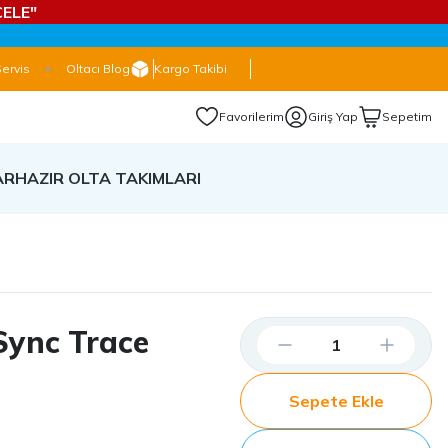
ELE"
Servis
Oltacı Blog
Kargo Takibi
Favorilerim
Giriş Yap
Sepetim
AR
HAZIR OLTA TAKIMLARI
Sync Trace
Sepete Ekle