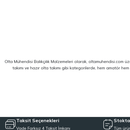
Olta Mühendisi Balıkçılık Malzemeleri olarak, oltamuhendisi.com üzer
takımı ve hazır olta takımı gibi kategorilerde, hem amatör hem
Sitemizde yer alan ürünler; dünya çapında kendini kanıtlamış
Shim
spin balıkçılığı için optimize edilmiş ekipmanlarımız sayesinde, av 
LRF kamışı ve spin olta takımı kategorilerinde, hafiflik ve hassa
çözümler sağlayan hazır olta takımı seçeneklerimizl
Taksit Seçenekleri
Stokta
Vade Farksız 4 Taksit İmkanı
Tüm ürün