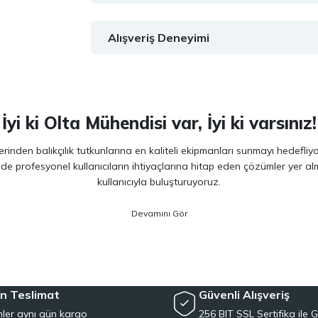
Alışveriş Deneyimi
İyi ki Olta Mühendisi var, İyi ki varsınız!
inden balıkçılık tutkunlarına en kaliteli ekipmanları sunmayı hedefliy
 de profesyonel kullanıcıların ihtiyaçlarına hitap eden çözümler yer 
kullanıcıyla buluşturuyoruz.
ano, Daiwa, Hanfish, Fujin ve Ryuji
gibi lider markaların en güncel 
veriminizi artırırken maksimum keyif almanızı sağlıyoruz. Ürün seçiminde
siyet arayan kullanıcılar için özel olarak seçilmiş ürünler sunuyoruz. 
e, herkesin kolayca bu hobiye adım atmasını mümkün kılıyoruz. Her sev
n Teslimat
Güvenli Alışveriş
ler aynı gün kargo
256 BIT SSL Sertifika ile G