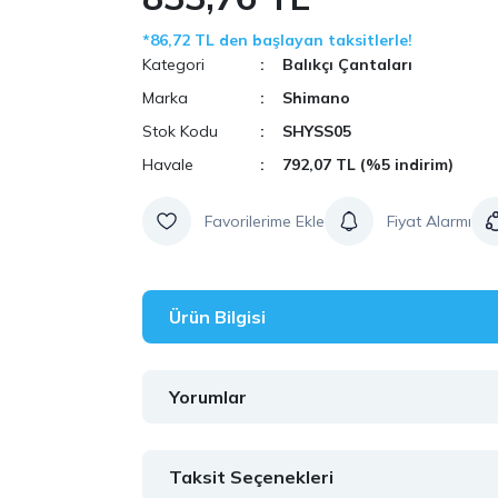
*86,72 TL den başlayan taksitlerle!
Kategori
Balıkçı Çantaları
Marka
Shimano
Stok Kodu
SHYSS05
Havale
792,07 TL (%5 indirim)
Fiyat Alarmı
Ürün Bilgisi
Yorumlar
Taksit Seçenekleri