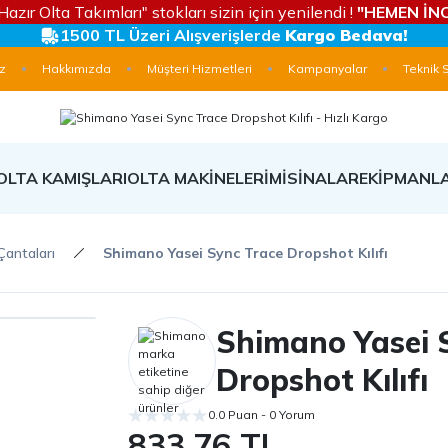
Hazır Olta Takımları" stokları sizin için yenilendi !
"HEMEN İNC
1500 TL Üzeri Alışverişlerde
Kargo Bedava!
z
Hakkımızda
Müşteri Hizmetleri
Kampanyalar
Teknik 
OLTA KAMIŞLARI
OLTA MAKİNELERİ
MİSİNALAR
EKİPMANL
 Çantaları
Shimano Yasei Sync Trace Dropshot Kılıfı
Shimano Yasei 
Dropshot Kılıfı
0.0 Puan - 0 Yorum
833,76 TL