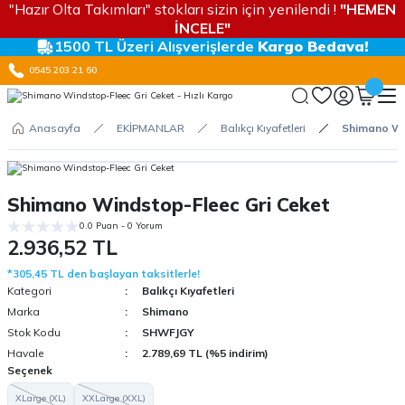
"Hazır Olta Takımları" stokları sizin için yenilendi !
"HEMEN
İNCELE"
1500 TL Üzeri Alışverişlerde
Kargo Bedava!
0545 203 21 60
Anasayfa
EKİPMANLAR
Balıkçı Kıyafetleri
Shimano Wi
Shimano Windstop-Fleec Gri Ceket
0.0 Puan - 0 Yorum
2.936,52 TL
*305,45 TL den başlayan taksitlerle!
Kategori
Balıkçı Kıyafetleri
Marka
Shimano
Stok Kodu
SHWFJGY
Havale
2.789,69 TL (%5 indirim)
Seçenek
XLarge (XL)
XXLarge (XXL)