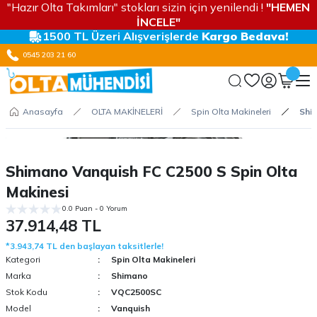
"Hazır Olta Takımları" stokları sizin için yenilendi !
"HEMEN
İNCELE"
1500 TL Üzeri Alışverişlerde
Kargo Bedava!
0545 203 21 60
Anasayfa
OLTA MAKİNELERİ
Spin Olta Makineleri
Shi
Shimano Vanquish FC C2500 S Spin Olta
Makinesi
0.0 Puan - 0 Yorum
37.914,48 TL
*3.943,74 TL den başlayan taksitlerle!
Kategori
Spin Olta Makineleri
Marka
Shimano
Stok Kodu
VQC2500SC
Model
Vanquish