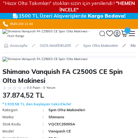
"Hazır Olta Takımları" stokları sizin için yenilendi !
"HEMEN
İNCELE"
1500 TL Üzeri Alışverişlerde
Kargo Bedava!
0545 203 21 60
Anasayfa
OLTA MAKİNELERİ
Spin Olta Makineleri
Shi
Shimano Vanquish FA C2500S CE Spin
Olta Makinesi
0.0 Puan - 0 Yorum
37.874,52 TL
*3.939,58 TL den başlayan taksitlerle!
Kategori
Spin Olta Makineleri
Marka
Shimano
Stok Kodu
VQCEC2500SA
Model
Vanquish CE