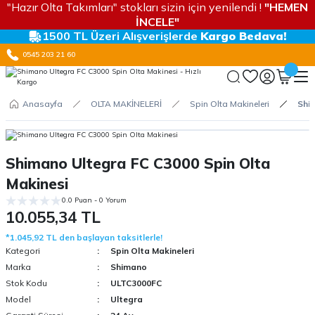
"Hazır Olta Takımları" stokları sizin için yenilendi !
"HEMEN
İNCELE"
1500 TL Üzeri Alışverişlerde
Kargo Bedava!
0545 203 21 60
Anasayfa
OLTA MAKİNELERİ
Spin Olta Makineleri
Shi
Shimano Ultegra FC C3000 Spin Olta
Makinesi
0.0 Puan - 0 Yorum
10.055,34 TL
*1.045,92 TL den başlayan taksitlerle!
Kategori
Spin Olta Makineleri
Marka
Shimano
Stok Kodu
ULTC3000FC
Model
Ultegra