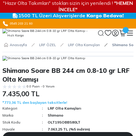
"Hazır Olta Takımları" stokları sizin için yenilendi !
"HEMEN
İNCELE"
1500 TL Üzeri Alışverişlerde
Kargo Bedava!
0545 203 21 60
Anasayfa
LRF ÖZEL
LRF Olta Kamışları
Shimano Soar
Shimano Soare BB 244 cm 0.8-10 gr LRF
Olta Kamışı
0.0 Puan - 0 Yorum
7.435,00 TL
*773,36 TL den başlayan taksitlerle!
Kategori
LRF Olta Kamışları
Marka
Shimano
Stok Kodu
OLT19SOBBS80LT
Havale
7.063,25 TL (%5 indirim)