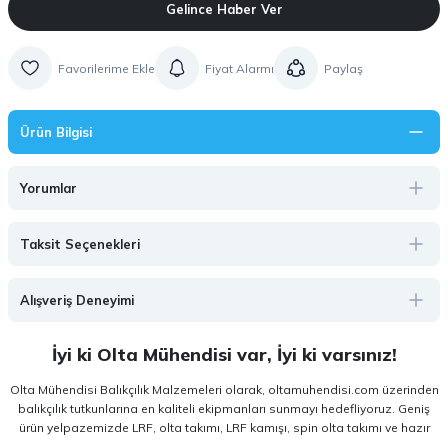
Gelince Haber Ver
Fiyat Alarmı
Paylaş
Ürün Bilgisi
Yorumlar
Taksit Seçenekleri
Alışveriş Deneyimi
İyi ki Olta Mühendisi var, İyi ki varsınız!
Olta Mühendisi Balıkçılık Malzemeleri olarak, oltamuhendisi.com üzerinden
balıkçılık tutkunlarına en kaliteli ekipmanları sunmayı hedefliyoruz. Geniş
ürün yelpazemizde LRF, olta takımı, LRF kamışı, spin olta takımı ve hazır
olta takımı gibi kategorilerde, hem amatör hem de profesyonel