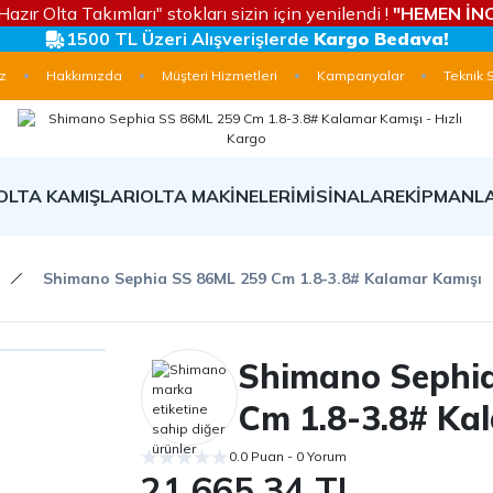
Hazır Olta Takımları" stokları sizin için yenilendi !
"HEMEN İNC
1500 TL Üzeri Alışverişlerde
Kargo Bedava!
z
Hakkımızda
Müşteri Hizmetleri
Kampanyalar
Teknik 
OLTA KAMIŞLARI
OLTA MAKİNELERİ
MİSİNALAR
EKİPMANL
Shimano Sephia SS 86ML 259 Cm 1.8-3.8# Kalamar Kamışı
Shimano Sephi
Cm 1.8-3.8# Ka
0.0 Puan - 0 Yorum
21.665,34 TL