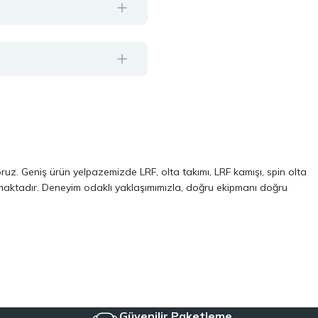
oruz. Geniş ürün yelpazemizde LRF, olta takımı, LRF kamışı, spin olta
almaktadır. Deneyim odaklı yaklaşımımızla, doğru ekipmanı doğru
ve performans odaklı modellerinden oluşur. Özellikle LRF avcılığı ve
 kalite, dayanıklılık ve performans kriterlerini ön planda tutuyoruz.
Aynı zamanda, balıkçılığa yeni başlayanlar için pratik ve ekonomik
iyeye uygun ekipmanları tek çatı altında topluyoruz.
Güvenilir Paketleme