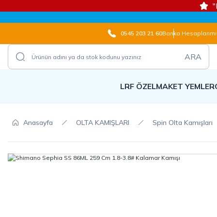
"
0545 203 21 60
Banka Hesaplarımı
ARA
LRF ÖZEL
MAKET YEMLER
Anasayfa
OLTA KAMIŞLARI
Spin Olta Kamışları