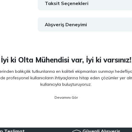
Taksit Seçenekleri
Alışveriş Deneyimi
İyi ki Olta Mühendisi var, İyi ki varsınız!
inden balıkçılık tutkunlarına en kaliteli ekipmanları sunmayı hedefliy
 de profesyonel kullanıcıların ihtiyaçlarına hitap eden çözümler yer 
kullanıcıyla buluşturuyoruz.
ano, Daiwa, Hanfish, Fujin ve Ryuji
gibi lider markaların en güncel 
veriminizi artırırken maksimum keyif almanızı sağlıyoruz. Ürün seçiminde
siyet arayan kullanıcılar için özel olarak seçilmiş ürünler sunuyoruz. 
e, herkesin kolayca bu hobiye adım atmasını mümkün kılıyoruz. Her sev
n Teslimat
Güvenli Alışveriş