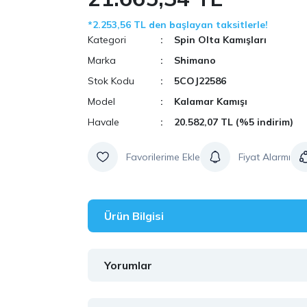
*2.253,56 TL den başlayan taksitlerle!
Kategori
Spin Olta Kamışları
Marka
Shimano
Stok Kodu
5COJ22586
Model
Kalamar Kamışı
Havale
20.582,07 TL (%5 indirim)
Fiyat Alarmı
Ürün Bilgisi
Yorumlar