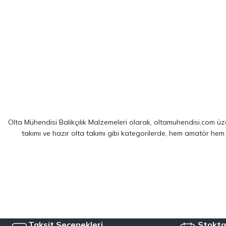
Olta Mühendisi Balıkçılık Malzemeleri olarak, oltamuhendisi.com üzer
takımı ve hazır olta takımı gibi kategorilerde, hem amatör hem
Sitemizde yer alan ürünler; dünya çapında kendini kanıtlamış
Shim
spin balıkçılığı için optimize edilmiş ekipmanlarımız sayesinde, av 
LRF kamışı ve spin olta takımı kategorilerinde, hafiflik ve hassa
çözümler sağlayan hazır olta takımı seçeneklerimizl
Taksit Seçenekleri
Stokta