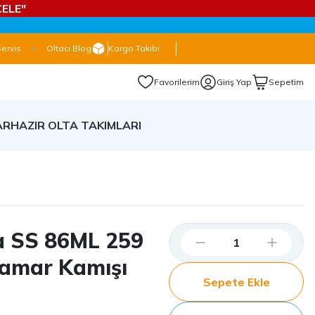
ELE"
Servis
Oltacı Blog
Kargo Takibi
Favorilerim
Giriş Yap
Sepetim
AR
HAZIR OLTA TAKIMLARI
a SS 86ML 259
lamar Kamışı
Sepete Ekle