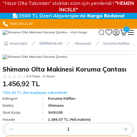
"Hazır Olta Takımları" stokları sizin için yenilendi !
"HEMEN
İNCELE"
1500 TL Üzeri Alışverişlerde
Kargo Bedava!
0545 203 21 60
Anasayfa
EKİPMANLAR
Aksesuar
Koruma Kılıfları
Shimano Olta Makinesi Koruma Çantası
0.0 Puan - 0 Yorum
1.456,92 TL
*151,54 TL den başlayan taksitlerle!
Kategori
Koruma Kılıfları
Marka
Shimano
Stok Kodu
SHSU05
Havale
1.384,07 TL (%5 indirim)