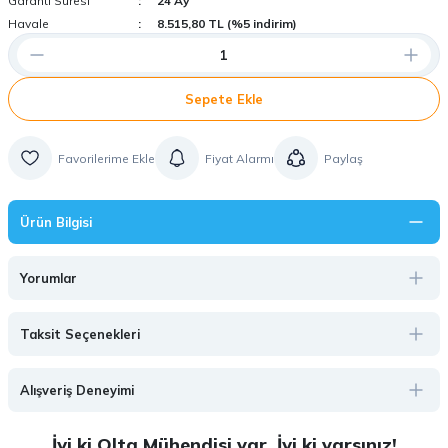
Garanti Süresi
24 Ay
Havale
8.515,80 TL (%5 indirim)
Sepete Ekle
Fiyat Alarmı
Paylaş
Ürün Bilgisi
Yorumlar
Taksit Seçenekleri
Alışveriş Deneyimi
İyi ki Olta Mühendisi var, İyi ki varsınız!