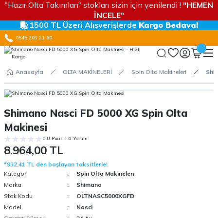
"Hazır Olta Takımları" stokları sizin için yenilendi !
"HEMEN
İNCELE"
1500 TL Üzeri Alışverişlerde
Kargo Bedava!
0545 203 21 60
Anasayfa
OLTA MAKİNELERİ
Spin Olta Makineleri
Shi
Shimano Nasci FD 5000 XG Spin Olta
Makinesi
0.0 Puan - 0 Yorum
8.964,00 TL
*932,41 TL den başlayan taksitlerle!
Kategori
Spin Olta Makineleri
Marka
Shimano
Stok Kodu
OLTNASC5000XGFD
Model
Nasci