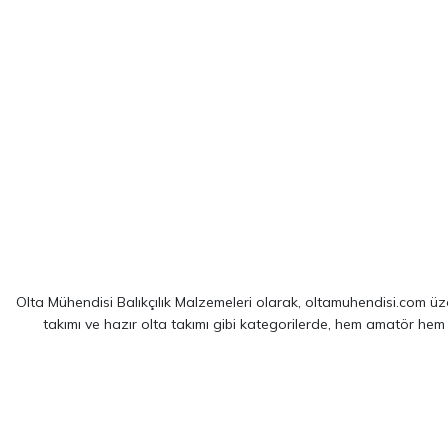
Olta Mühendisi Balıkçılık Malzemeleri olarak, oltamuhendisi.com üzer
takımı ve hazır olta takımı gibi kategorilerde, hem amatör hem
Sitemizde yer alan ürünler; dünya çapında kendini kanıtlamış
Shim
spin balıkçılığı için optimize edilmiş ekipmanlarımız sayesinde, av 