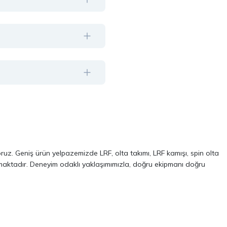
oruz. Geniş ürün yelpazemizde LRF, olta takımı, LRF kamışı, spin olta
almaktadır. Deneyim odaklı yaklaşımımızla, doğru ekipmanı doğru
ve performans odaklı modellerinden oluşur. Özellikle LRF avcılığı ve
 kalite, dayanıklılık ve performans kriterlerini ön planda tutuyoruz.