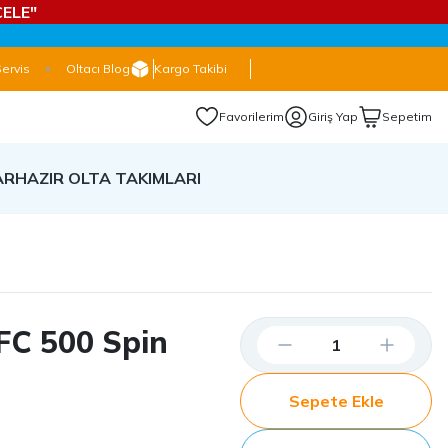
ELE"
Servis
Oltacı Blog
Kargo Takibi
Favorilerim
Giriş Yap
Sepetim
AR
HAZIR OLTA TAKIMLARI
FC 500 Spin
Sepete Ekle