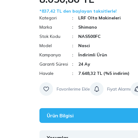
*837,42 TL den başlayan taksitlerle!
Kategori
LRF Olta Makineleri
Marka
Shimano
Stok Kodu
NAS500FC
Model
Nasci
Kampanya
İndirimli Ürün
Garanti Süresi
24 Ay
Havale
7.648,32 TL (%5 indirim)
Fiyat Alarmı
Ürün Bilgisi
Yorumlar