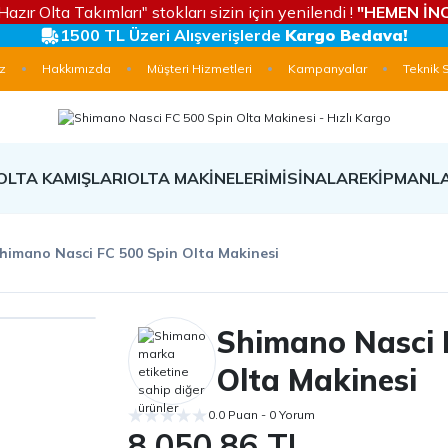
Hazır Olta Takımları" stokları sizin için yenilendi !
"HEMEN İNC
1500 TL Üzeri Alışverişlerde
Kargo Bedava!
z
Hakkımızda
Müşteri Hizmetleri
Kampanyalar
Teknik 
OLTA KAMIŞLARI
OLTA MAKİNELERİ
MİSİNALAR
EKİPMANL
himano Nasci FC 500 Spin Olta Makinesi
Shimano Nasci 
Olta Makinesi
0.0 Puan - 0 Yorum
8.050,86 TL