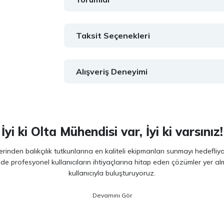
Taksit Seçenekleri
Alışveriş Deneyimi
İyi ki Olta Mühendisi var, İyi ki varsınız!
inden balıkçılık tutkunlarına en kaliteli ekipmanları sunmayı hedefliy
 de profesyonel kullanıcıların ihtiyaçlarına hitap eden çözümler yer 
kullanıcıyla buluşturuyoruz.
ano, Daiwa, Hanfish, Fujin ve Ryuji
gibi lider markaların en güncel 
veriminizi artırırken maksimum keyif almanızı sağlıyoruz. Ürün seçiminde