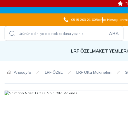
"
0545 203 21 60
Banka Hesaplarımı
ARA
LRF ÖZEL
MAKET YEMLER
Anasayfa
LRF ÖZEL
LRF Olta Makineleri
S