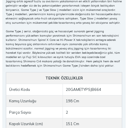
Jigging artık agresif tuzlu su avcılarını yakalamanın en etkili yollarından biri haline
gelmiştir ve eğer siz de bu potansiyelden yararlanmak isteyen birçok balıkçıdan
biriyseniz, Game Type J ve Type Slow J modelleri sizin için mükemmel araçlardır.
Type J modelleri, yemlerinizin kamış girişlerinizde olağanüstü bir hassasiyetle dans
etmesini sağlayacak orta-hızlı aksiyonlara sahipken, Type Slow J modelleri yavaş
atış sunumları için mükemmel şekilde tasarlanmış orta-yavaş bir aksiyona sahiptir.
Game Type J serisi, olağanüstü güç ve hassasiyet sunarak genel jigging
performansını yükselten kamışlar yaratmak için Shimano'nun en son teknolojisini
kullanır. Shimano'nun Spiral X Core ve Hi-Power X teknolojilerini entegre ederek
kamış boyunca güç aktarımını artırırken aynı zamanda yük altında kamış
bükülmesini azaltır, normal jigging ve yavaş atış jigging için tasarlanmış iki
hareket tipi vardır. Böylesine yüksek kaliteli bir seriden bekleyebileceğiniz gibi, tüm
modeller en iyi Fuji SiC kılavuzları ve ayrık tutuşlu EVA sap üzerinde özel
tasarlanmış Shimano Ci4 makara yatağı ile donatılmıştır. Hem pelajik hem de resif
balıklarını hedeflemek için Shimano'nun Game Type J'sinden daha iyisi yoktur.
TEKNİK ÖZELLİKLER
Üretici Kodu
20GAMETYPSJB664
Kamış Uzunluğu
198 Cm
Parça Sayısı
2
Kapalı Uzunluk (cm)
151 Cm