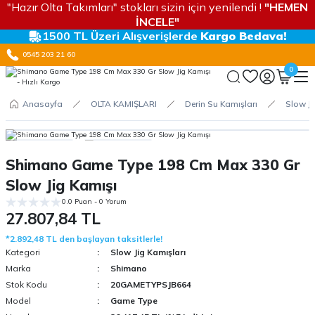
"Hazır Olta Takımları" stokları sizin için yenilendi !
"HEMEN
İNCELE"
1500 TL Üzeri Alışverişlerde
Kargo Bedava!
0545 203 21 60
0
Anasayfa
OLTA KAMIŞLARI
Derin Su Kamışları
Slow Ji
Shimano Game Type 198 Cm Max 330 Gr
Slow Jig Kamışı
0.0 Puan - 0 Yorum
27.807,84 TL
*2.892,48 TL den başlayan taksitlerle!
Kategori
Slow Jig Kamışları
Marka
Shimano
Stok Kodu
20GAMETYPSJB664
Model
Game Type