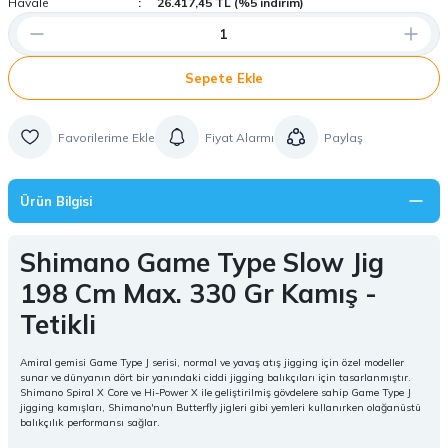
Havale
26.417,45 TL (%5 indirim)
Sepete Ekle
Fiyat Alarmı
Paylaş
Ürün Bilgisi
Shimano Game Type Slow Jig
198 Cm Max. 330 Gr Kamış -
Tetikli
Amiral gemisi Game Type J serisi, normal ve yavaş atış jigging için özel modeller
sunar ve dünyanın dört bir yanındaki ciddi jigging balıkçıları için tasarlanmıştır.
Shimano Spiral X Core ve Hi-Power X ile geliştirilmiş gövdelere sahip Game Type J
jigging kamışları, Shimano'nun Butterfly jigleri gibi yemleri kullanırken olağanüstü
balıkçılık performansı sağlar.